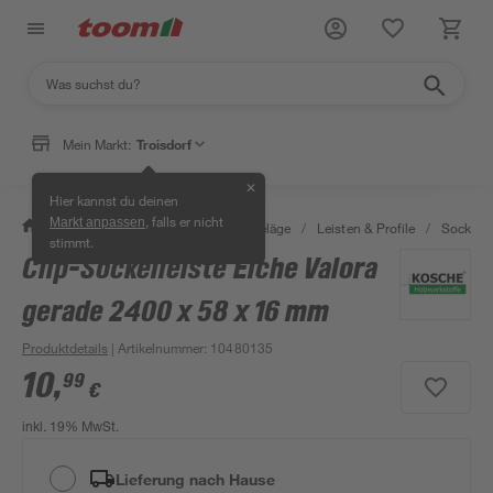
Mein Markt:
Troisdorf
✕
Hier kannst du deinen
, falls er nicht
Markt anpassen
/
Bauen & Renovieren
/
Bodenbeläge
/
Leisten & Profile
/
Sockelle
stimmt.
Clip-Sockelleiste Eiche Valora
gerade 2400 x 58 x 16 mm
Produktdetails
| Artikelnummer
:
10480135
10
,
99
€
inkl. 19% MwSt.
Lieferung nach Hause