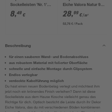
Sockelleisten 'Nr. 1'
Eiche Valora Natur 9,4
schwarz, 20 Stück
mm
8
,
28
,
49
99
€
€
/ m²
52,76 € / Pack
Beschreibung
für einen sauberen Wand- und Bodenabschluss
aus robustem Material mit folierter Oberfläche
schnelle und einfache Montage durch Clipsystem
Endlos verlegbar
verdeckte Kabelführung möglich
Du hast einen neuen Bodenbelag verlegt und möchtest ihm
jetzt noch ein krönendes Finish verleihen? Dann ist diese
Sockelleiste aus dem Hause Kosche vielleicht genau das
Richtige für dich. Optisch besticht die Leiste durch ihr Dekor
Eiche Valora, das du mit verschiedenen Böden kombinieren