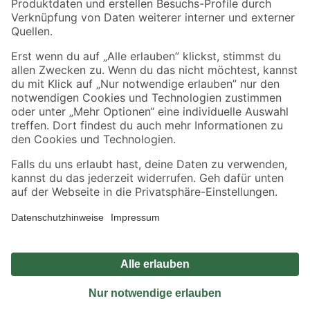
Sicher einkaufen
Jetzt die toom-App herunterladen
Alle Preisangaben in EUR inkl. gesetzl. MwSt.. Die dargestellten Angebote sind unter
Umständen nicht in allen Märkten verfügbar. Die angegebenen Verfügbarkeiten beziehen
sich auf den unter "Mein Markt" ausgewählten toom Baumarkt. Alle Angebote und
Produkte nur solange der Vorrat reicht.
*Paketversand ab 59 € versandkostenfrei, gilt nicht für Artikel mit Speditionsversand, hier
fallen zusätzliche Versandkosten an.
Datenschutz
Privatsphäre
Impressum
AGB
Nutzungsbedingungen
Widerrufsrecht
Vertrag widerrufen
Barrierefreiheit