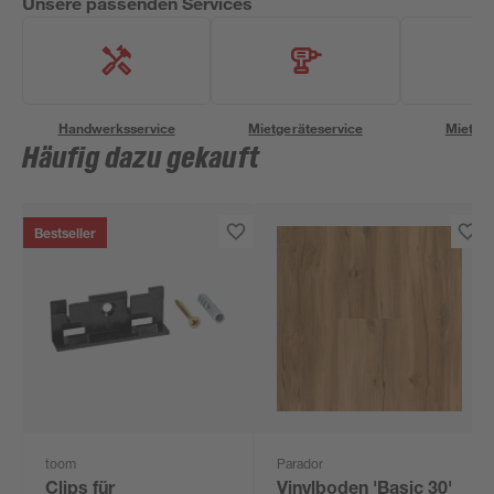
Unsere passenden Services
Handwerksservice
Mietgeräteservice
Miettra
Häufig dazu gekauft
Bestseller
toom
Parador
Clips für
Vinylboden 'Basic 30'