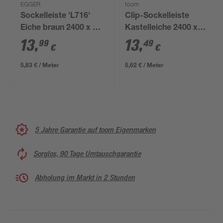
EGGER
toom
Sockelleiste 'L716'
Clip-Sockelleiste
Eiche braun 2400 x 58
Kastelleiche 2400 x
x 14 mm
19 x 58 mm
13
,
13
,
99
49
€
€
5,83 € / Meter
5,62 € / Meter
5 Jahre Garantie auf toom Eigenmarken
Sorglos, 90 Tage Umtauschgarantie
Abholung im Markt in 2 Stunden