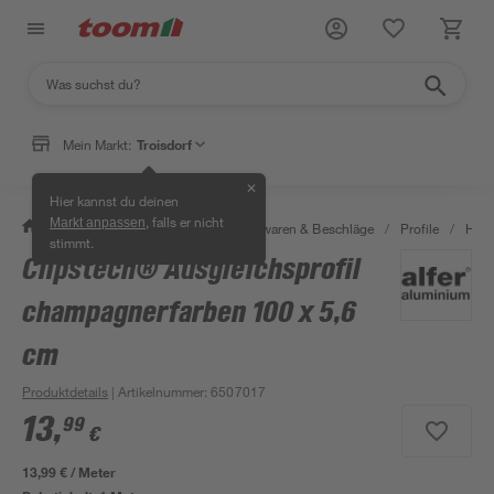
Mein Markt:
Troisdorf
✕
Hier kannst du deinen
, falls er nicht
Markt anpassen
/
Werkstatt & Maschinen
/
Eisenwaren & Beschläge
/
Profile
/
H-Pr
stimmt.
Clipstech® Ausgleichsprofil
champagnerfarben 100 x 5,6
cm
Produktdetails
| Artikelnummer
:
6507017
13
,
99
€
13,99 € / Meter