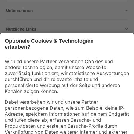
Unternehmen
Nützliche Links
Bleib auf dem Laufenden mit unserem Newsletter
Der toom Newsletter: Keine Angebote und Aktionen mehr verpassen!
Zur Newsletter Anmeldung
Folge uns
Zahlungsarten
Versandarten