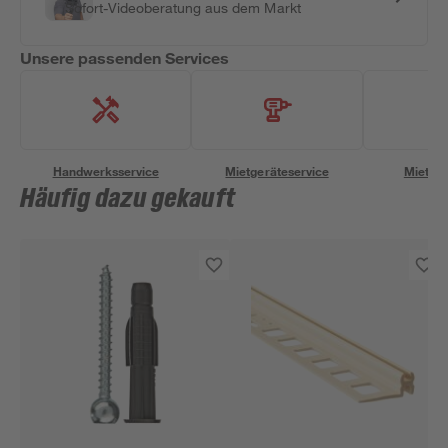
Sofort-Videoberatung aus dem Markt
Unsere passenden Services
Handwerksservice
Mietgeräteservice
Miettra
Häufig dazu gekauft