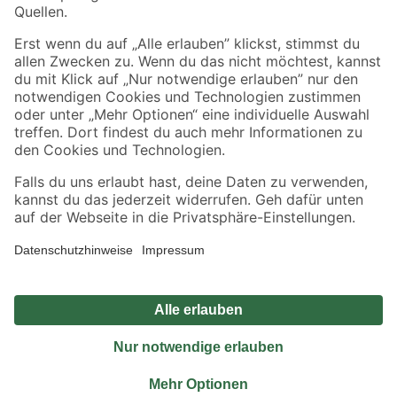
Sicher einkaufen
Jetzt die toom-App herunterladen
Alle Preisangaben in EUR inkl. gesetzl. MwSt.. Die dargestellten Angebote sind unter
Umständen nicht in allen Märkten verfügbar. Die angegebenen Verfügbarkeiten beziehen
sich auf den unter "Mein Markt" ausgewählten toom Baumarkt. Alle Angebote und
Produkte nur solange der Vorrat reicht.
*Paketversand ab 59 € versandkostenfrei, gilt nicht für Artikel mit Speditionsversand, hier
fallen zusätzliche Versandkosten an.
Datenschutz
Privatsphäre
Impressum
AGB
Nutzungsbedingungen
Widerrufsrecht
Vertrag widerrufen
Barrierefreiheit
© 2026 toom Baumarkt GmbH