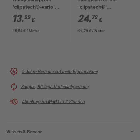
Ausgleichsprofil
Ausgleichsprofil
'clipstech®-vario'
'clipstech®'
Aluminium titanfarben
Aluminium silber 1000
13
,
24
,
99
79
€
€
900 x 40 mm
x 56 mm
15,54 € / Meter
24,79 € / Meter
5 Jahre Garantie auf toom Eigenmarken
Sorglos, 90 Tage Umtauschgarantie
Abholung im Markt in 2 Stunden
Wissen & Service