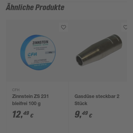
Ähnliche Produkte
CFH
Zinnstein ZS 231
Gasdüse steckbar 2
bleifrei 100 g
Stück
12
,
9
,
49
49
€
€