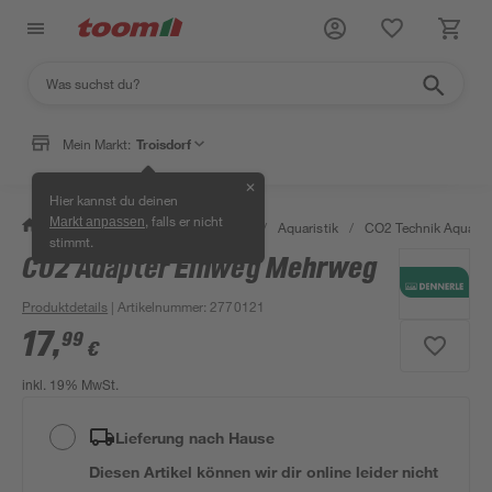
Mein Markt:
Troisdorf
✕
Hier kannst du deinen
, falls er nicht
Markt anpassen
/
Garten & Freizeit
/
Tierbedarf
/
Aquaristik
/
CO2 Technik Aquarie
stimmt.
CO2 Adapter Einweg Mehrweg
Produktdetails
| Artikelnummer
:
2770121
17
,
99
€
inkl. 19% MwSt.
Lieferung nach Hause
Diesen Artikel können wir dir online leider nicht