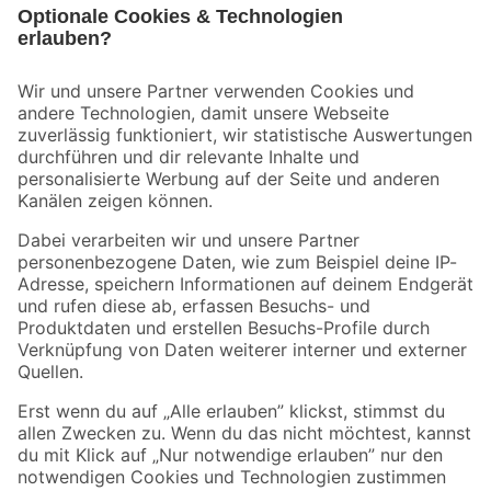
Bleib auf dem Laufenden mit unserem Newsletter
Der toom Newsletter: Keine Angebote und Aktionen mehr verpassen!
Zur Newsletter Anmeldung
Folge uns
Zahlungsarten
Versandarten
Sicher einkaufen
Jetzt die toom-App herunterladen