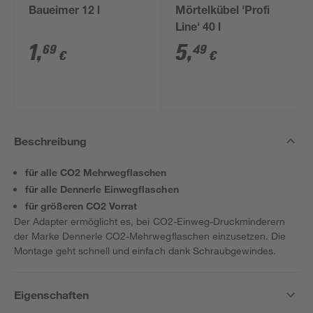
Baueimer 12 l
Mörtelkübel 'Profi
Line' 40 l
1
,
5
,
69
49
€
€
Beschreibung
für alle CO2 Mehrwegflaschen
für alle Dennerle Einwegflaschen
für größeren CO2 Vorrat
Der Adapter ermöglicht es, bei CO2-Einweg-Druckminderern
der Marke Dennerle CO2-Mehrwegflaschen einzusetzen. Die
Montage geht schnell und einfach dank Schraubgewindes.
Eigenschaften