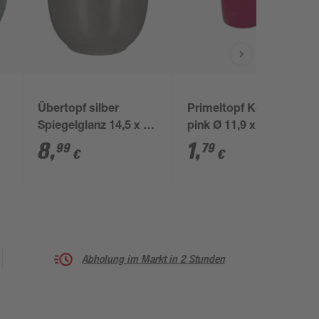
Übertopf silber
Primeltopf Keramik
Spiegelglanz 14,5 x 13
pink Ø 11,9 x 10 cm
cm
8
,
1
,
99
79
€
€
Abholung im Markt in 2 Stunden