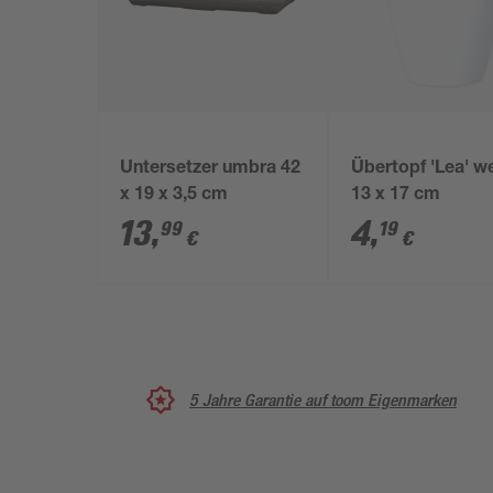
Untersetzer umbra 42
Übertopf 'Lea' w
x 19 x 3,5 cm
13 x 17 cm
13
,
4
,
99
19
€
€
5 Jahre Garantie auf toom Eigenmarken