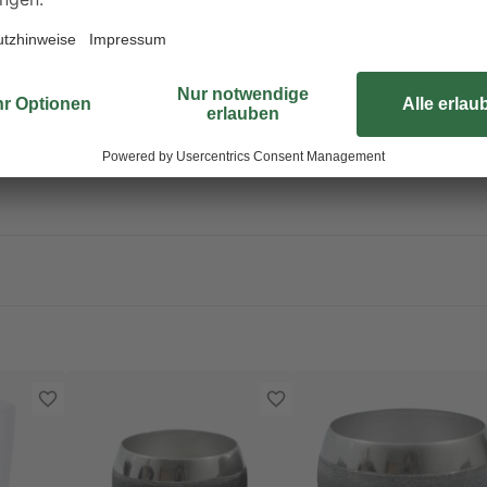
rwärmung explodieren.
An einem gut belüfteten Ort aufbewahren.