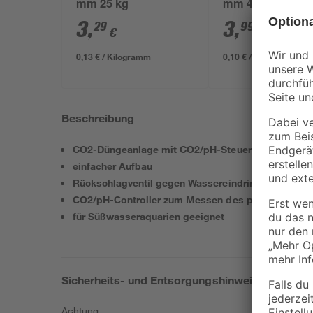
mm 25 kg
mm 40 l
3
,
3
,
29
99
€
€
0,13 € / Kilogramm
0,10 € / Liter
Beschreibung
CO2-Düngeanlage mit CO2/pH-Steuerung für Aquar
einfacher Aufbau
Rückschlagventil gegen Wassereindringen in Flasc
CO2/pH-Controller zum Messen des pH-Werts und
für Süßwasseraquarien geeignet
Sicherheits- und Entsorgungshinweise
Achtung