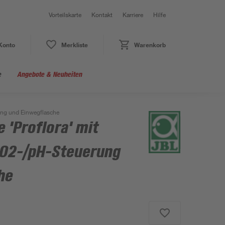
Vorteilskarte
Kontakt
Karriere
Hilfe
Konto
Merkliste
Warenkorb
e
Angebote & Neuheiten
ung und Einwegflasche
 'Proflora' mit
CO2-/pH-Steuerung
he