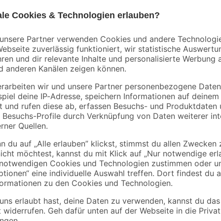
2/5 mm 25 kg
'Rasenbord'
beidseitig abgerund
6
,
2
,
99
49
€
€
5 x 25 x 100 cm grau
0,28 € / Kilogramm
2,49 € / Meter
Diese CO2-Düngeanlage verfügt ü
ienpflanzenversorgung
Wachstum deiner Aquarienpflanzen 
Aquarien mit 40-600 l. Die pH-Ele
he
CO2-Zufuhr. Die Flasche besitzt ei
 Regelung der CO2-Zufuhr
eindringt. Für den einfachen Auf
anschließend der Schlauch mit de
Controller startet. Eine pH-Elektro