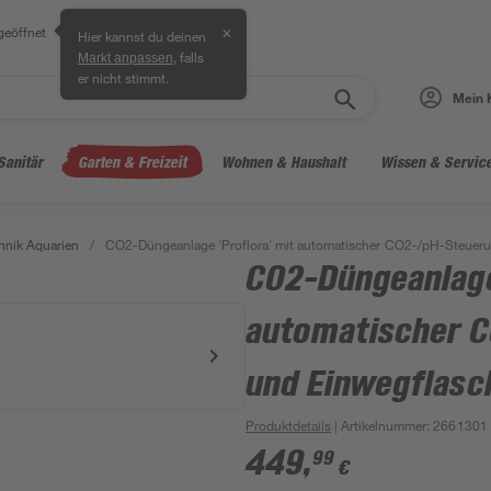
geöffnet
✕
Hier kannst du deinen
, falls
Markt anpassen
er nicht stimmt.
Mein 
Sanitär
Garten & Freizeit
Wohnen & Haushalt
Wissen & Servic
nik Aquarien
/
CO2-Düngeanlage 'Proflora' mit automatischer CO2-/pH-Steuer
CO2-Düngeanlage
automatischer 
und Einwegflasc
Produktdetails
| Artikelnummer
:
2661301
449
,
99
€