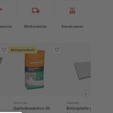
eservice
Miettransporter
Energie sparen
Mengenrabatt
Quick-mix
Diephaus
Gartenbaubeton 30
Betonplatte grau 50 x