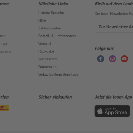
hmen
Nützliche Links
Bleib auf dem Lauf
Leichte Sprache
Der toom Newsletter: K
Hilfe
Zur Newsletter 
Zahlungsarten
eit
Bestell- & Lieferservices
ungen
Versand
Folge uns
Programm
Rückgabe
Vorteilskarte
Gutscheine
Verkaufsoffene Sonntage
rten
Sicher einkaufen
Jetzt die toom-App