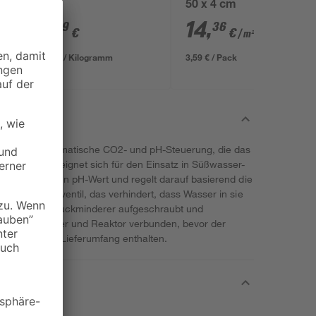
kg
50 x 4 cm
et
9
,
14
,
49
36
€
€
/ m²
0,32 € / Kilogramm
3,59 € / Pack
ber eine automatische CO2- und pH-Steuerung, die das
fördert. Sie eignet sich für den Einsatz in Süßwasser-
ktrode misst den pH-Wert und regelt darauf basierend die
n Rückschlagventil, das verhindert, dass Wasser in sie
bau wird der Druckminderer aufgeschraubt und
m Blasenzähler und Reaktor verbunden, bevor der
de ist nicht im Lieferumfang enthalten.