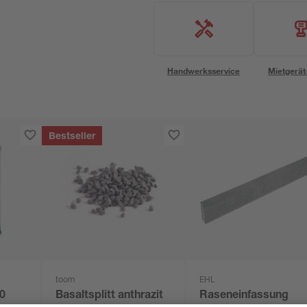
Handwerksservice
Mietgerät
Bestseller
toom
EHL
0
Basaltsplitt anthrazit
Raseneinfassung