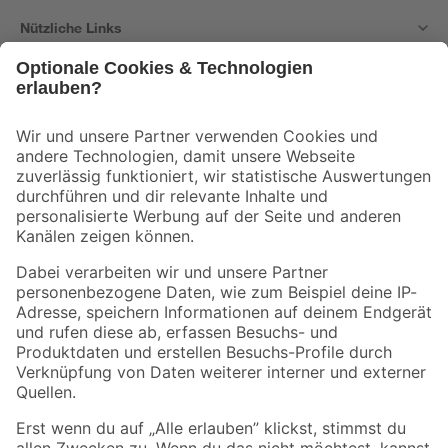
Nützliche Links
Bleib auf dem Laufenden mit unserem Newsletter
Der toom Newsletter: Keine Angebote und Aktionen mehr verpassen!
Zur Newsletter Anmeldung
Folge uns
Zahlungsarten
Versandarten
Sicher einkaufen