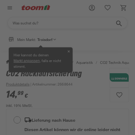
Mein Markt:
Troisdorf
✕
Hier kannst du deinen
, falls er nicht
Markt anpassen
/
Garten & Freizeit
/
Tierbedarf
/
Aquaristik
/
CO2 Technik Aquarie
stimmt.
CO2 Rücklaufsicherung
Produktdetails
| Artikelnummer
:
2668644
14
,
99
€
inkl. 19% MwSt.
Lieferung nach Hause
Diesen Artikel können wir dir online leider nicht