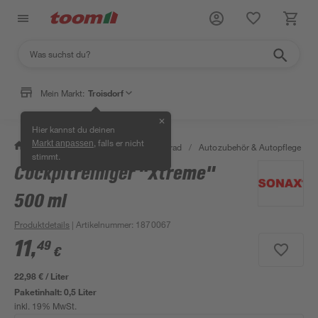
Mein Markt:
Troisdorf
✕
Hier kannst du deinen
, falls er nicht
Markt anpassen
/
Garten & Freizeit
/
Auto & Fahrrad
/
Autozubehör & Autopflege
/
stimmt.
Cockpitreiniger "Xtreme"
500 ml
Produktdetails
| Artikelnummer
:
1870067
11
,
49
€
22,98 € / Liter
Paketinhalt:
0,5 Liter
inkl. 19% MwSt.