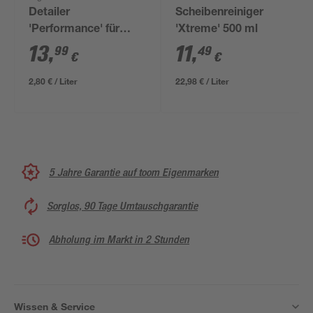
Detailer
Scheibenreiniger
'Performance' für
'Xtreme' 500 ml
innen und außen 500
13
,
11
,
99
49
€
€
ml
2,80 € / Liter
22,98 € / Liter
5 Jahre Garantie auf toom Eigenmarken
Sorglos, 90 Tage Umtauschgarantie
Abholung im Markt in 2 Stunden
Wissen & Service