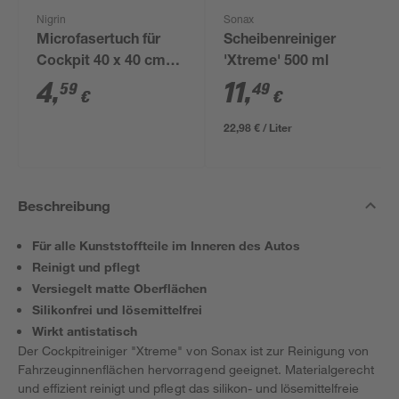
Nigrin
Sonax
Microfasertuch für
Scheibenreiniger
Cockpit 40 x 40 cm
'Xtreme' 500 ml
blau
4
,
11
,
59
49
€
€
22,98 € / Liter
Beschreibung
Für alle Kunststoffteile im Inneren des Autos
Reinigt und pflegt
Versiegelt matte Oberflächen
Silikonfrei und lösemittelfrei
Wirkt antistatisch
Der Cockpitreiniger "Xtreme" von Sonax ist zur Reinigung von
Fahrzeuginnenflächen hervorragend geeignet. Materialgerecht
und effizient reinigt und pflegt das silikon- und lösemittelfreie