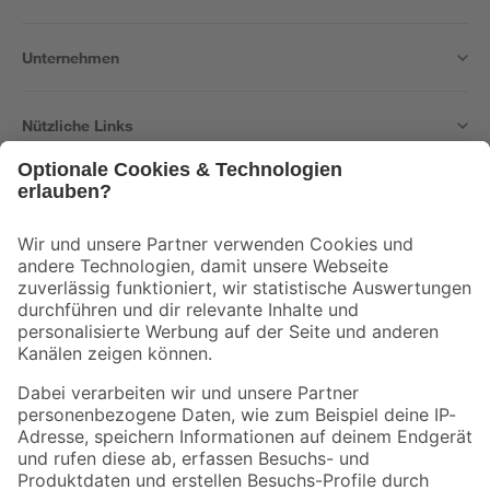
Unternehmen
Nützliche Links
Bleib auf dem Laufenden mit unserem Newsletter
Der toom Newsletter: Keine Angebote und Aktionen mehr verpassen!
Zur Newsletter Anmeldung
Folge uns
Zahlungsarten
Versandarten