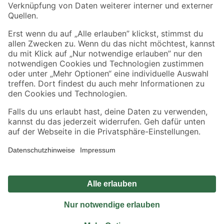
Sicher einkaufen
Jetzt die toom-App herunterladen
Alle Preisangaben in EUR inkl. gesetzl. MwSt.. Die dargestellten Angebote sind unter
Umständen nicht in allen Märkten verfügbar. Die angegebenen Verfügbarkeiten beziehen
sich auf den unter "Mein Markt" ausgewählten toom Baumarkt. Alle Angebote und
Produkte nur solange der Vorrat reicht.
*Paketversand ab 59 € versandkostenfrei, gilt nicht für Artikel mit Speditionsversand, hier
fallen zusätzliche Versandkosten an.
Datenschutz
Privatsphäre
Impressum
AGB
Nutzungsbedingungen
Widerrufsrecht
Vertrag widerrufen
Barrierefreiheit