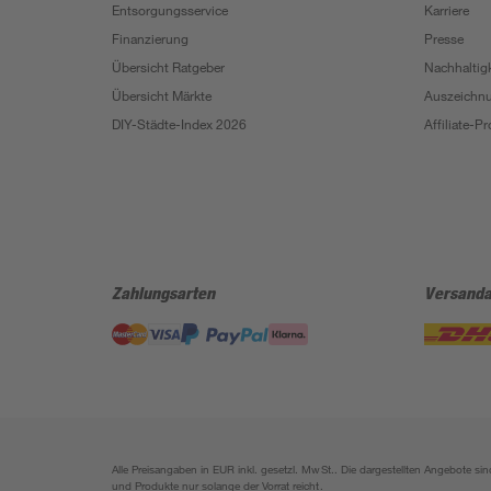
Entsorgungsservice
Karriere
Finanzierung
Presse
Übersicht Ratgeber
Nachhaltigk
Übersicht Märkte
Auszeichn
DIY-Städte-Index 2026
Affiliate-
Zahlungsarten
Versanda
Alle Preisangaben in EUR inkl. gesetzl. MwSt.. Die dargestellten Angebote 
und Produkte nur solange der Vorrat reicht.