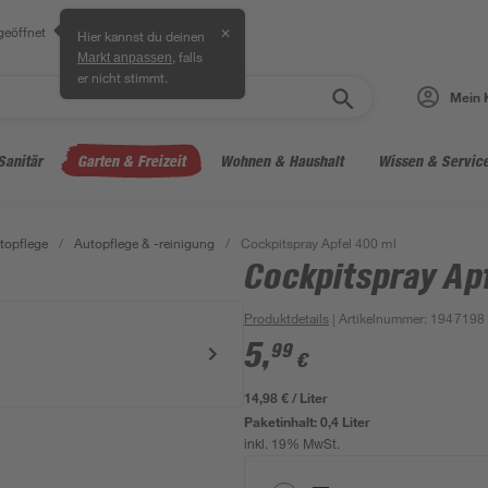
geöffnet
✕
Hier kannst du deinen
, falls
Markt anpassen
er nicht stimmt.
Mein 
Sanitär
Garten & Freizeit
Wohnen & Haushalt
Wissen & Servic
topflege
/
Autopflege & -reinigung
/
Cockpitspray Apfel 400 ml
Cockpitspray Ap
Produktdetails
| Artikelnummer
:
1947198
5
,
99
€
14,98 € / Liter
Paketinhalt:
0,4 Liter
inkl. 19% MwSt.