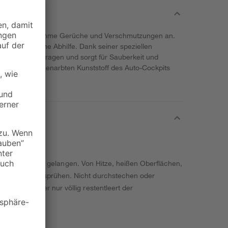
taub, unangenehme Gerüche und Verschmutzungen an.
t hier wirksame Abhilfe. Dank seiner speziellen
ers leicht auftragen und sorgt für Sauberkeit und
nsiv den fein genarbten Kunststoff des Auto-Cockpits
lduft.
nde von Kindern gelangen. Von Hitze, heißen Oberflächen,
e Zündquelle sprühen. Nicht durchstechen oder
en. Behälter nur völlig restentleert der