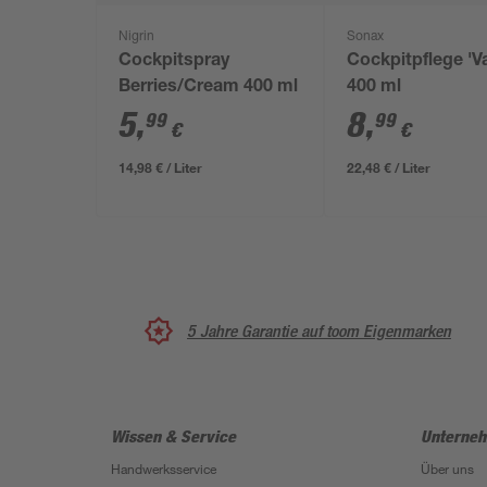
Nigrin
Sonax
Cockpitspray
Cockpitpflege 'Va
Berries/Cream 400 ml
400 ml
5
,
8
,
99
99
€
€
14,98 € / Liter
22,48 € / Liter
5 Jahre Garantie auf toom Eigenmarken
Wissen & Service
Unterne
Handwerksservice
Über uns