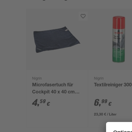
Nigrin
Nigrin
Microfasertuch für
Textilreiniger 30
Cockpit 40 x 40 cm
blau
4
,
6
,
59
99
€
€
23,30 € / Liter