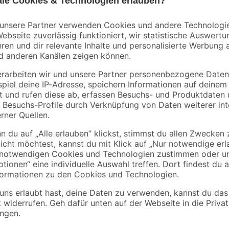
Schnell sammeln sich im Auto S
Das Cockpitspray von Nigrin schaff
Schaumtextur lässt es sich besond
seidenmatten Glanz. Es pflegt inte
und hinterlässt einen frischen Apfe
er steht unter Druck: kann bei Erwärmung bersten.
rpackung oder Kennzeichnungsetikett bereithalten. Darf nicht in die Hä
en fernhalten. Nicht rauchen. Nicht gegen offene Flamme oder ander
bestrahlung schützen. Nicht Temperaturen über 50 °C / 122 °F aussetz
Problemstoffsammelstelle bringen.