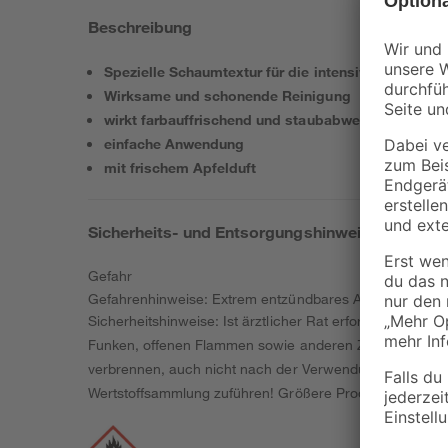
Beschreibung
Spezielle Schaumtextur für die intensive Pflege
Wirksame und schonende Reinigung
wirkt farbauffrischend und staubabweisend
einfache Anwendung
mit frischem Apfelduft
Sicherheits- und Entsorgungshinweise
Gefahr
Gefahrenhinweise: Extrem entzündbares Aerosol. Behält
Sicherheitshinweise: Ist ärztlicher Rat erforderlich, Ve
Funken, offenen Flammen sowie anderen Zündquellenart
verbrennen, auch nicht nach der Verwendung. Vor Sonnen
Wertstoffsammlung zuführen! Größere Produktreste zur 