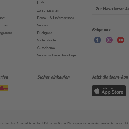
Hilfe
Zur Newsletter 
Zahlungsarten
eit
Bestell- & Lieferservices
ungen
Versand
Folge uns
Programm
Rückgabe
Vorteilskarte
Gutscheine
Verkaufsoffene Sonntage
rten
Sicher einkaufen
Jetzt die toom-App
sind unter Umständen nicht in allen Märkten verfügbar. Die angegebenen Verfügbarkeiten beziehen s