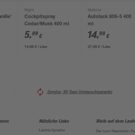
Nigrin
Multona
nille'
Cockpitspray
Autolack 809-5 400
Cedar/Musk 400 ml
ml
5
,
14
,
99
99
€
€
14,98 € / Liter
37,48 € / Liter
Sorglos, 90 Tage Umtauschgarantie
hmen
Nützliche Links
Bleib auf dem Lauf
Leichte Sprache
Der toom Newsletter: K