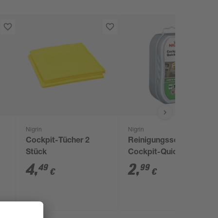
Nigrin
Nigrin
Cockpit-Tücher 2
Reinigungsschwamm
Stück
Cockpit-Quick-Shine
4
,
2
,
49
99
€
€