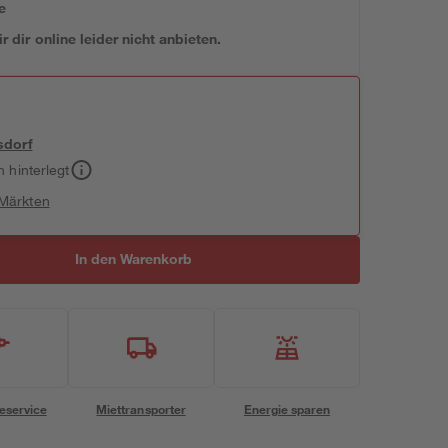
e
 dir online leider nicht anbieten.
sdorf
h hinterlegt
 Märkten
In den Warenkorb
eservice
Miettransporter
Energie sparen