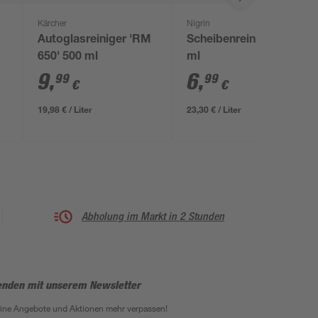
Kärcher
Nigrin
Autoglasreiniger 'RM
Scheibenreiniger 300
650' 500 ml
ml
9
,
6
,
99
99
€
€
19,98 € / Liter
23,30 € / Liter
Abholung im Markt in 2 Stunden
enden mit unserem Newsletter
eine Angebote und Aktionen mehr verpassen!