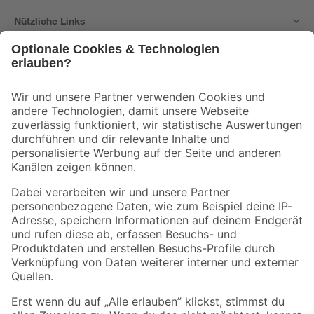
Nützliche Links
Bleib auf dem Laufenden mit unserem Newsletter
Der toom Newsletter: Keine Angebote und Aktionen mehr verpassen!
Zur Newsletter Anmeldung
Folge uns
Zahlungsarten
Versandarten
Sicher einkaufen