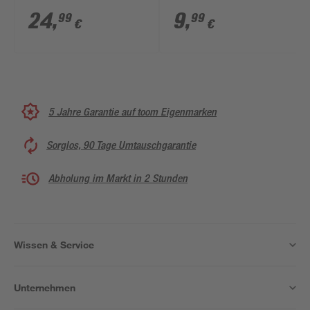
Collage' multicolor
schwarz 23 X 23 cm,
24
,
9
,
99
99
€
€
46,5 x 32 cm
Passepartout
5 Jahre Garantie auf toom Eigenmarken
Sorglos, 90 Tage Umtauschgarantie
Abholung im Markt in 2 Stunden
Wissen & Service
Unternehmen