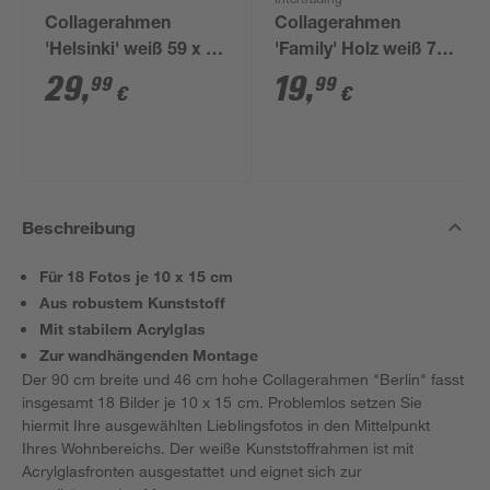
Intertrading
Collagerahmen
Collagerahmen
'Helsinki' weiß 59 x 51
'Family' Holz weiß 78
cm
x 24 cm, Leine und 6
29
,
19
,
99
99
€
€
Klammern
Beschreibung
Für 18 Fotos je 10 x 15 cm
Aus robustem Kunststoff
Mit stabilem Acrylglas
Zur wandhängenden Montage
Der 90 cm breite und 46 cm hohe Collagerahmen "Berlin" fasst
insgesamt 18 Bilder je 10 x 15 cm. Problemlos setzen Sie
hiermit Ihre ausgewählten Lieblingsfotos in den Mittelpunkt
Ihres Wohnbereichs. Der weiße Kunststoffrahmen ist mit
Acrylglasfronten ausgestattet und eignet sich zur