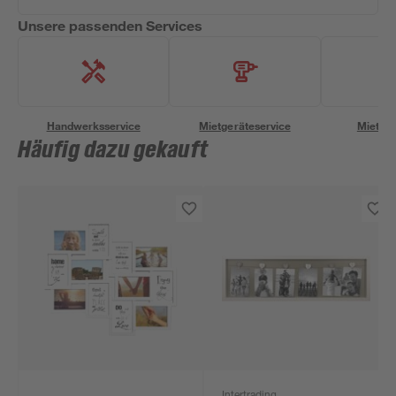
Unsere passenden Services
Handwerksservice
Mietgeräteservice
Miettra
Häufig dazu gekauft