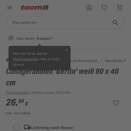
Mein Markt:
Troisdorf
✕
Hier kannst du deinen
, falls er nicht
Markt anpassen
/
Wohnen & Haushalt
/
Dekoration & Heimtextilien
/
Wandbilder & W
stimmt.
Collagerahmen 'Berlin' weiß 90 x 46
cm
Produktdetails
| Artikelnummer
:
8550496
26
,
99
€
inkl. 19% MwSt.
Lieferung nach Hause