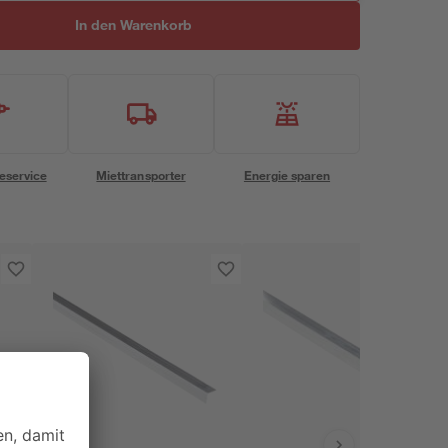
In den Warenkorb
eservice
Miettransporter
Energie sparen