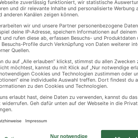
alfer
nt
Winkel 1,15 x 1,95 cm
Combitech® Alu-
Winkelprofil 250 x
1,95 x 3,55 cm
9
,
16
,
59
99
€
€
3,84 € / Meter
6,80 € / Meter
Mit dem hochwertigen Alu-Winkelpr
Kanten verblenden und schützen. D
und ist darüber hinaus rostfrei, 
werden kann. Es ist in verschiede