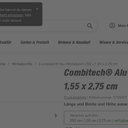
✕
ier kannst du deinen
, falls
Markt anpassen
r nicht stimmt.
Mein 
Sanitär
Garten & Freizeit
Wohnen & Haushalt
Wissen & Servic
file
/
Winkelprofile
/
Combitech® Alu-Winkelprofil 250 x 1,55 x 2,75 cm
Combitech® Alu-
1,55 x 2,75 cm
Produktdetails
| Artikelnummer
:
1749451
Länge und Breite und Höhe ausw
Varianten aufrufen:
250 cm | 1,55 cm | 2,75 cm
|
verfügba