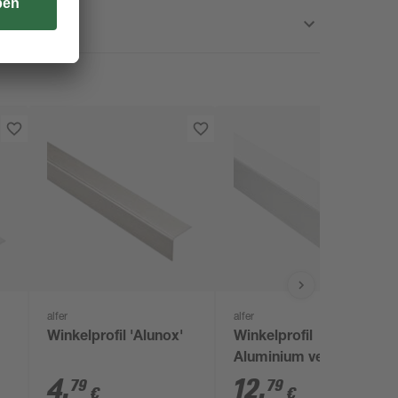
alfer
alfer
Winkelprofil 'Alunox'
Winkelprofil
Aluminium verchromt
1000 x 30 x 30 mm
4
,
12
,
79
79
€
€