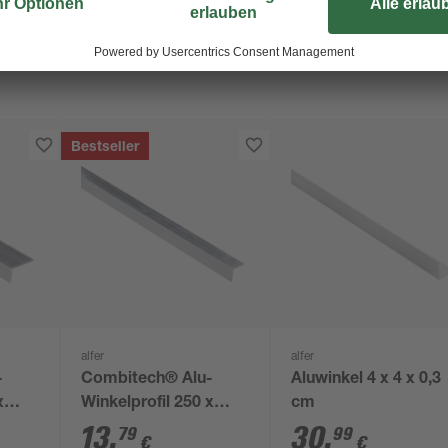
Bestseller
alfer
alfer
-
Combitech® Alu-
Aluwinkel 4 x 4 x 0,3
x
Winkelprofil 250 x
cm
2,35 x 2,35 cm
13
,
30
,
79
99
€
€