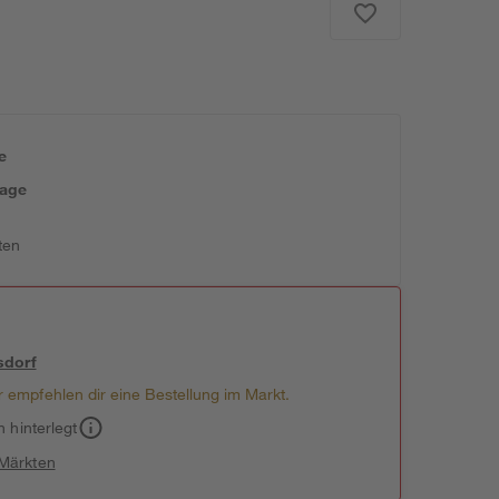
e
tage
ten
sdorf
 empfehlen dir eine Bestellung im Markt.
h hinterlegt
 Märkten