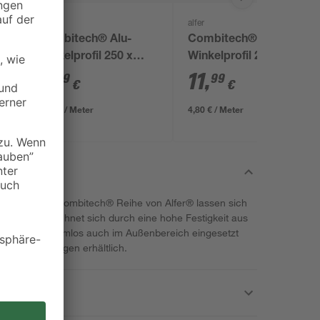
alfer
alfer
Combitech® Alu-
Combitech® Alu-
Winkelprofil 250 x
Winkelprofil 250 x
1,55 x 1,55 cm
1,95 x 1,95 cm
8
,
11
,
29
99
€
€
3,32 € / Meter
4,80 € / Meter
ofil aus der combitech® Reihe von Alfer® lassen sich
as Profil zeichnet sich durch eine hohe Festigkeit aus
sodass es problemlos auch im Außenbereich eingesetzt
nen Ausführungen erhältlich.