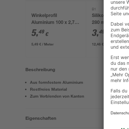
B1
Winkelprofil
Silikon transpare
Aluminium 100 x 2,75
280 ml
x 1,55 cm
5
,
3
,
49
49
€
€
5,49 € / Meter
12,46 € / Liter
Beschreibung
Aus formfestem Aluminium
Rostfreies Material
Zum Verblenden von Kanten
Eigenschaften