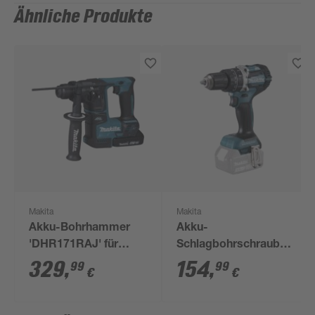
Ähnliche Produkte
Makita
Makita
Akku-Bohrhammer
Akku-
'DHR171RAJ' für
Schlagbohrschrauber
SDS-Plus, mit 2
'DHP484Z' ohne Akku,
329
,
154
,
99
99
€
€
Akkus, 18 V
18 V