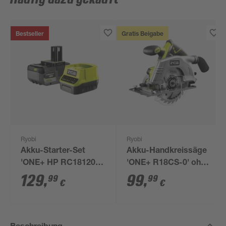
Bestseller
Gratis Beigabe
Ryobi
Ryobi
Akku-Starter-Set
Akku-Handkreissäge
'ONE+ HP RC18120-
'ONE+ R18CS-0' ohne
150X' 18 V 5,0 Ah mit
Akku, Ø 165 mm
129
,
99
,
99
99
€
€
Akku und Ladegerät
Beschreibung