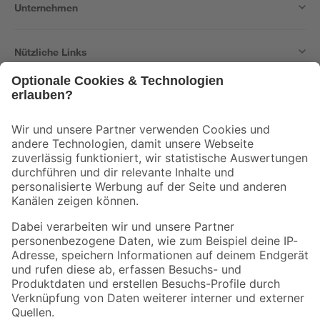
Unternehmen
Nützliche Links
Bleib auf dem Laufenden mit unserem Newsletter
Der toom Newsletter: Keine Angebote und Aktionen mehr verpassen!
Zur Newsletter Anmeldung
Folge uns
Zahlungsarten
Versandarten