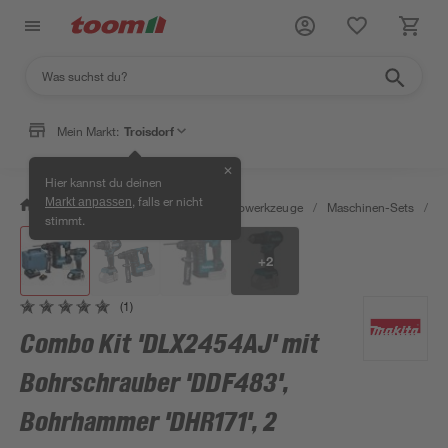
Mein Markt:
Troisdorf
✕
Hier kannst du deinen
, falls er nicht
Markt anpassen
/
Werkstatt & Maschinen
/
Elektrowerkzeuge
/
Maschinen-Sets
/
C
stimmt.
+
2
(1)
Combo Kit 'DLX2454AJ' mit
Bohrschrauber 'DDF483',
Bohrhammer 'DHR171', 2