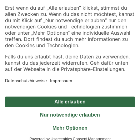
Sicher einkaufen
Jetzt die toom-App herunterladen
Alle Preisangaben in EUR inkl. gesetzl. MwSt.. Die dargestellten Angebote sind unter
Umständen nicht in allen Märkten verfügbar. Die angegebenen Verfügbarkeiten beziehen
sich auf den unter "Mein Markt" ausgewählten toom Baumarkt. Alle Angebote und
Produkte nur solange der Vorrat reicht.
*Paketversand ab 59 € versandkostenfrei, gilt nicht für Artikel mit Speditionsversand, hier
fallen zusätzliche Versandkosten an.
Datenschutz
Privatsphäre
Impressum
AGB
Nutzungsbedingungen
Widerrufsrecht
Vertrag widerrufen
Barrierefreiheit
© 2026 toom Baumarkt GmbH