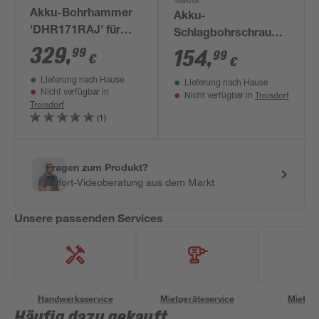
Makita
Akku-Bohrhammer
Akku-
'DHR171RAJ' für
Schlagbohrschrauber
SDS-Plus, mit 2
329
,
99
'DHP484Z' ohne
154
,
99
€
€
Akkus, 18 V
Akku, 18 V
Lieferung nach Hause
Lieferung nach Hause
Nicht verfügbar in
Troisdorf
Nicht verfügbar in
Troisdorf
(1)
Fragen zum Produkt?
Sofort-Videoberatung aus dem Markt
Unsere passenden Services
Handwerksservice
Mietgeräteservice
Miettra
Häufig dazu gekauft