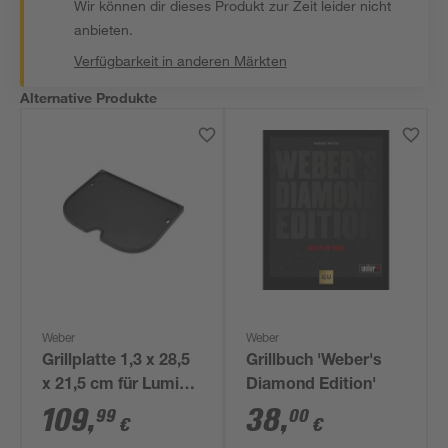
Wir können dir dieses Produkt zur Zeit leider nicht
anbieten.
Verfügbarkeit in anderen Märkten
Alternative Produkte
Weber
Weber
Grillplatte 1,3 x 28,5
Grillbuch 'Weber's
x 21,5 cm für Lumin
Diamond Edition'
Compact
109
,
38
,
99
00
€
€