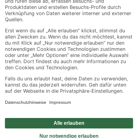
Sicher einkaufen
Jetzt die toom-App herunterladen
Alle Preisangaben in EUR inkl. gesetzl. MwSt.. Die dargestellten Angebote sind unter
Umständen nicht in allen Märkten verfügbar. Die angegebenen Verfügbarkeiten beziehen
sich auf den unter "Mein Markt" ausgewählten toom Baumarkt. Alle Angebote und
Produkte nur solange der Vorrat reicht.
*Paketversand ab 59 € versandkostenfrei, gilt nicht für Artikel mit Speditionsversand, hier
fallen zusätzliche Versandkosten an.
Datenschutz
Privatsphäre
Impressum
AGB
Nutzungsbedingungen
Widerrufsrecht
Vertrag widerrufen
Barrierefreiheit