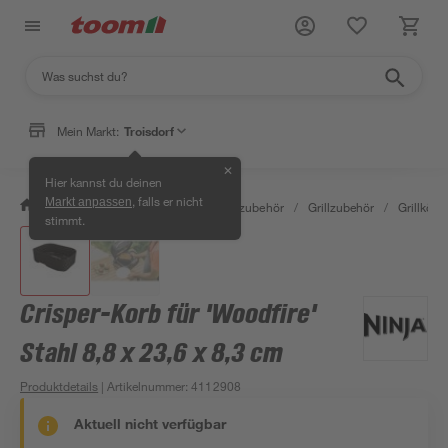
Mein Markt:
Troisdorf
✕
Hier kannst du deinen
, falls er nicht
Markt anpassen
/
Garten & Freizeit
/
Grills & Grillzubehör
/
Grillzubehör
/
Grillkörbe
stimmt.
Crisper-Korb für 'Woodfire'
Stahl 8,8 x 23,6 x 8,3 cm
Produktdetails
| Artikelnummer
:
4112908
Aktuell nicht verfügbar