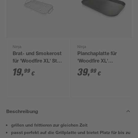
Ninja
Ninja
Brat- und Smokerost
Planchaplatte für
für 'Woodfire XL' Stahl
'Woodfire XL'
25,4 x 43 x 5,2 cm
Aluminium 5,2 x 31,8 x
19
,
39
,
99
99
€
€
45,9 cm
Beschreibung
grillen und frittieren zur gleichen Zeit
passt perfekt auf die Grillplatte und bietet Platz für bis zu