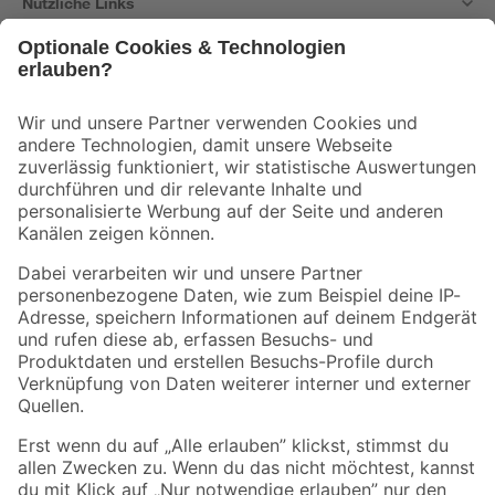
Nützliche Links
Bleib auf dem Laufenden mit unserem Newsletter
Der toom Newsletter: Keine Angebote und Aktionen mehr verpassen!
Zur Newsletter Anmeldung
Folge uns
Zahlungsarten
Versandarten
Sicher einkaufen