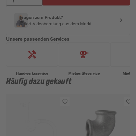
Fragen zum Produkt?
Sofort-Videoberatung aus dem Markt
Unsere passenden Services
Handwerksservice
Mietgeräteservice
Miettra
Häufig dazu gekauft