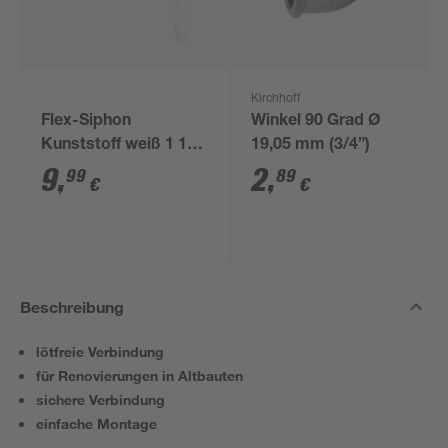
Kirchhoff
Flex-Siphon
Winkel 90 Grad Ø
Kunststoff weiß 1 1/2'
19,05 mm (3/4”)
x 40/50 mm
9
,
2
,
99
89
€
€
Beschreibung
lötfreie Verbindung
für Renovierungen in Altbauten
sichere Verbindung
einfache Montage