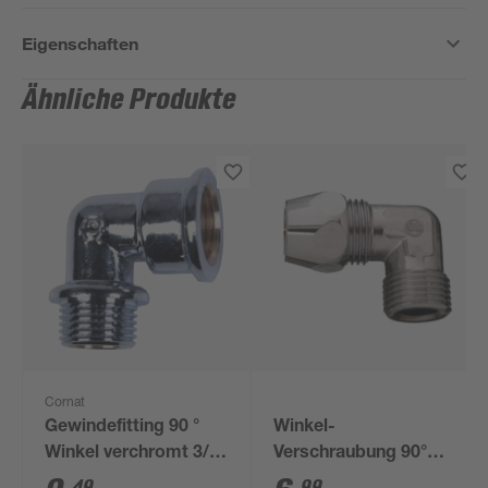
Eigenschaften
Ähnliche Produkte
Cornat
Gewindefitting 90 °
Winkel-
Winkel verchromt 3/4"
Verschraubung 90°
IG x 3/4" AG
verchromt 1 1/2"
49
99