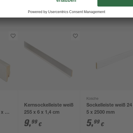
Kosche
e
Kernsockelleiste weiß
Sockelleiste weiß 24
 x 16
255 x 6 x 1,4 cm
5 x 2500 mm
9
,
5
,
99
99
€
€