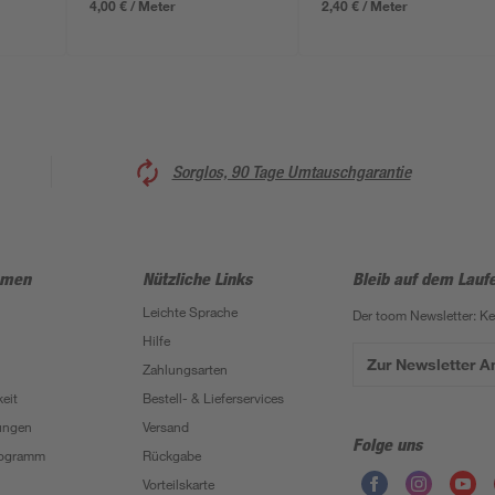
4,00 € / Meter
2,40 € / Meter
Sorglos, 90 Tage Umtauschgarantie
hmen
Nützliche Links
Bleib auf dem Lauf
Leichte Sprache
Der toom Newsletter: K
Hilfe
Zur Newsletter 
Zahlungsarten
eit
Bestell- & Lieferservices
ungen
Versand
Folge uns
Programm
Rückgabe
Vorteilskarte