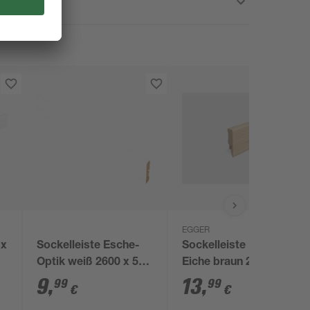
EGGER
 x
Sockelleiste Esche-
Sockelleiste 'L685'
Optik weiß 2600 x 58
Eiche braun 2400 x 58
x 10 mm
x 14 mm
9
,
13
,
99
99
€
€