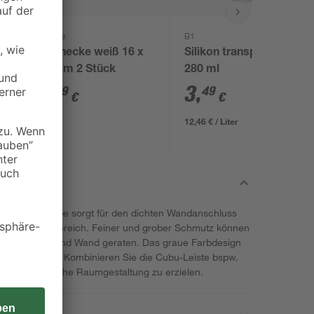
Kosche
B1
e
Innenecke weiß 16 x
Silikon transparent
80 mm 2 Stück
280 ml
5
,
3
,
49
49
€
€
12,46 € / Liter
 und Unterlippe sorgt für den dichten Wandanschluss
Ihrem Wohnbereich. Feiner und grober Schmutz können
hen Fußboden und Wand geraten. Das graue Farbdesign
ischen Akzent. Kombinieren Sie die Cubu-Leiste bspw.
ine harmonische Raumgestaltung zu erzielen.