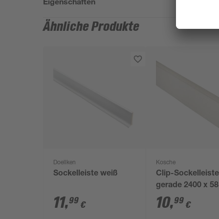
Eigenschaften
Ähnliche Produkte
Doellken
Kosche
Sockelleiste weiß
Clip-Sockelleist
gerade 2400 x 58
mm Wintereiche
11
,
10
,
99
99
€
€