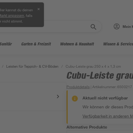
✕
ier kannst du deinen
, falls
Markt anpassen
r nicht stimmt.
Mein 
Sanitär
Garten & Freizeit
Wohnen & Haushalt
Wissen & Servic
/
Leisten für Teppich- & CV-Böden
/
Cubu-Leiste grau 250 x 4 x 1,3 cm
Cubu-Leiste grau
Produktdetails
| Artikelnummer
:
6500217
Aktuell nicht verfügbar
Wir können dir dieses Produ
Verfügbarkeit in anderen 
Alternative Produkte