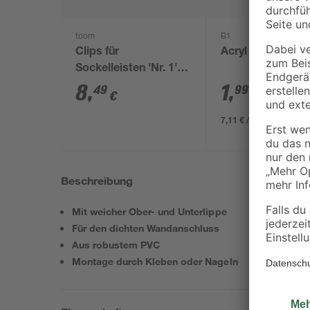
toom
B1
Clips für
Acryl weiß 280 m
Sockelleisten 'Nr. 1'
schwarz, 20 Stück
8
,
1
,
49
99
€
€
7,11 € / Liter
Beschreibung
Mit weicher Ober- und Unterlippe
Für den dichten Wandanschluss
Aus robustem PVC
Montage durch Kleben oder Nageln