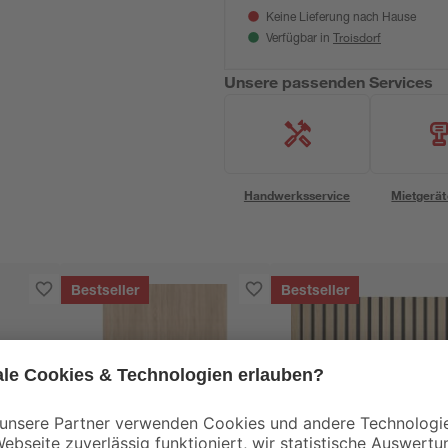
Keine Lieferung nach Hause
Troisdorf
Verfügbar in
Unsere passenden Services
Handwerksservice
Mietgerät
Bestseller
Bestseller