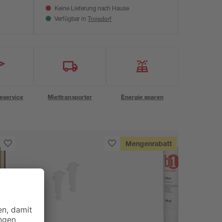
Keine Lieferung nach Hause
Troisdorf
Verfügbar in
eservice
Miettransporter
Energie sparen
Mengenrabatt