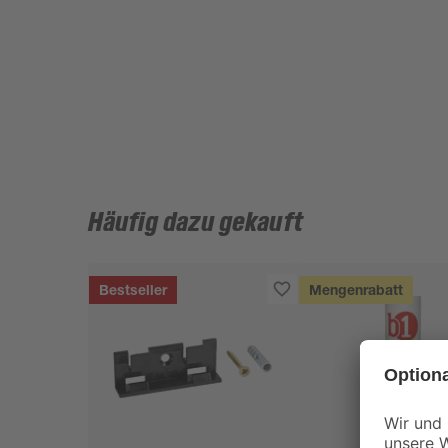
Häufig dazu gekauft
Bestseller
Mengenrabatt