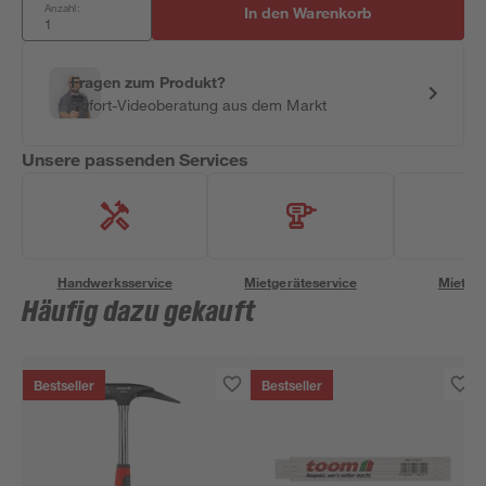
Anzahl:
In den Warenkorb
Fragen zum Produkt?
Sofort-Videoberatung aus dem Markt
Unsere passenden Services
Handwerksservice
Mietgeräteservice
Miettra
Häufig dazu gekauft
Bestseller
Bestseller