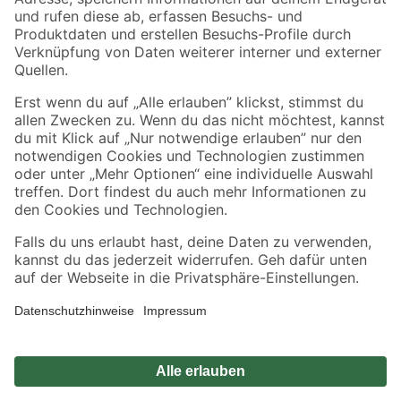
Zahlungsarten
Versandarten
Sicher einkaufen
Jetzt die toom-App herunterladen
Alle Preisangaben in EUR inkl. gesetzl. MwSt.. Die dargestellten Angebote sind unter
Umständen nicht in allen Märkten verfügbar. Die angegebenen Verfügbarkeiten beziehen
sich auf den unter "Mein Markt" ausgewählten toom Baumarkt. Alle Angebote und
Produkte nur solange der Vorrat reicht.
*Paketversand ab 59 € versandkostenfrei, gilt nicht für Artikel mit Speditionsversand, hier
fallen zusätzliche Versandkosten an.
Datenschutz
Privatsphäre
Impressum
AGB
Nutzungsbedingungen
Widerrufsrecht
Vertrag widerrufen