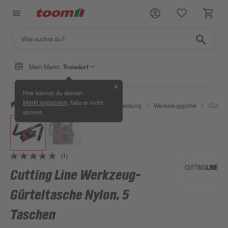
Mein Markt:
Troisdorf
✕
Hier kannst du deinen
, falls er nicht
Markt anpassen
/
Bauen & Renovieren
/
Arbeitskleidung
/
Werkzeuggürtel
/
Cuttin
stimmt.
(1)
Cutting Line Werkzeug-
Gürteltasche Nylon, 5
Taschen