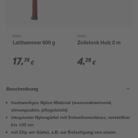
toom
toom
Latthammer 600 g
Zollstock Holz 2 m
17
,
4
,
79
29
€
€
Beschreibung
hochwertiges Nylon-Material (wasserabweisend,
atmungsaktiv, pflegeleicht)
integrierter Nylongürtel mit Schnellverschluss, verstellbar
bis 130 cm
mit Clip am Gürtel, z.B. zur Befestigung von einem