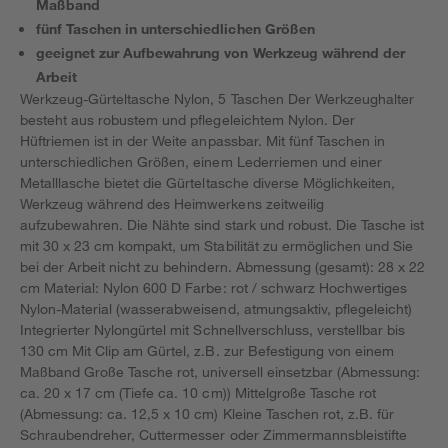
Maßband
fünf Taschen in unterschiedlichen Größen
geeignet zur Aufbewahrung von Werkzeug während der
Arbeit
Werkzeug-Gürteltasche Nylon, 5 Taschen Der Werkzeughalter
besteht aus robustem und pflegeleichtem Nylon. Der
Hüftriemen ist in der Weite anpassbar. Mit fünf Taschen in
unterschiedlichen Größen, einem Lederriemen und einer
Metalllasche bietet die Gürteltasche diverse Möglichkeiten,
Werkzeug während des Heimwerkens zeitweilig
aufzubewahren. Die Nähte sind stark und robust. Die Tasche ist
mit 30 x 23 cm kompakt, um Stabilität zu ermöglichen und Sie
bei der Arbeit nicht zu behindern. Abmessung (gesamt): 28 x 22
cm Material: Nylon 600 D Farbe: rot / schwarz Hochwertiges
Nylon-Material (wasserabweisend, atmungsaktiv, pflegeleicht)
Integrierter Nylongürtel mit Schnellverschluss, verstellbar bis
130 cm Mit Clip am Gürtel, z.B. zur Befestigung von einem
Maßband Große Tasche rot, universell einsetzbar (Abmessung:
ca. 20 x 17 cm (Tiefe ca. 10 cm)) Mittelgroße Tasche rot
(Abmessung: ca. 12,5 x 10 cm) Kleine Taschen rot, z.B. für
Schraubendreher, Cuttermesser oder Zimmermannsbleistifte