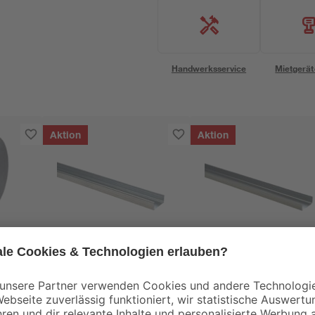
Handwerksservice
Mietgerät
Aktion
Aktion
Knauf
Knauf
10 m
CW-dB-Profil 2600 x
UW-dB-Profil 50 m