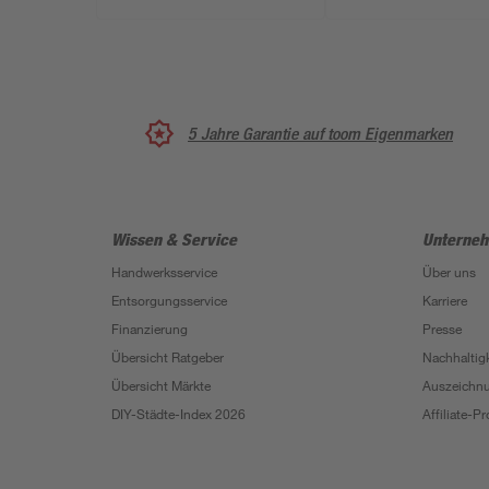
5 Jahre Garantie auf toom Eigenmarken
Wissen & Service
Unterne
Handwerksservice
Über uns
Entsorgungsservice
Karriere
Finanzierung
Presse
Übersicht Ratgeber
Nachhaltigk
Übersicht Märkte
Auszeichn
DIY-Städte-Index 2026
Affiliate-