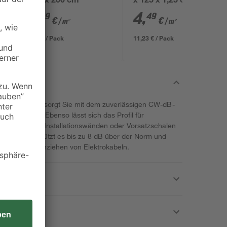
1,25 x 200 cm
x 125 x 1,25 cm
4
,
4
,
49
49
€
€
/ m²
/ m²
5,39 € / Pack
11,23 € / Pack
te für Stahl versorgt Sie mit dem zuverlässigen CW-dB-
Innenausbau. Ebenso lässt sich das Profil für
stallationen, Installationswänden oder Vorsatzschalen
em Stahl, schützt es bis zu 8 dB über der Norm und
d sicheres Einziehen von Elektrokabeln.