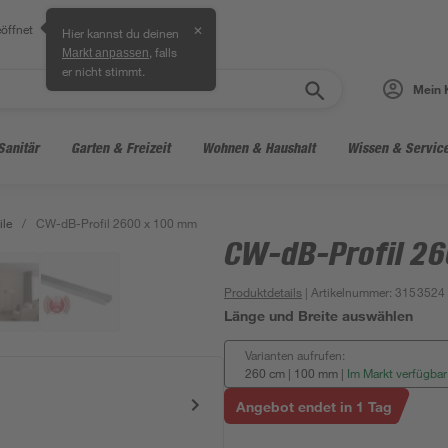
öffnet
✕
Hier kannst du deinen
, falls
Markt anpassen
er nicht stimmt.
Mein 
Sanitär
Garten & Freizeit
Wohnen & Haushalt
Wissen & Servic
ile
/
CW-dB-Profil 2600 x 100 mm
CW-dB-Profil 26
Produktdetails
| Artikelnummer
:
3153524
Länge und Breite auswählen
Varianten aufrufen:
260 cm | 100 mm
|
Im Markt verfügbar
Angebot endet in 1 Tag