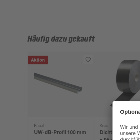
Häufig dazu gekauft
Aktion
Knauf
Knauf
UW-dB-Profil 100 mm
Dichtungsband 