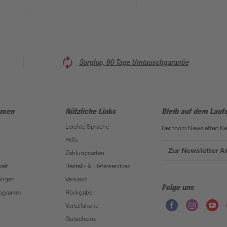
Sorglos, 90 Tage Umtauschgarantie
hmen
Nützliche Links
Bleib auf dem Lauf
Leichte Sprache
Der toom Newsletter: K
Hilfe
Zur Newsletter 
Zahlungsarten
eit
Bestell- & Lieferservices
ungen
Versand
Folge uns
Programm
Rückgabe
Vorteilskarte
Gutscheine