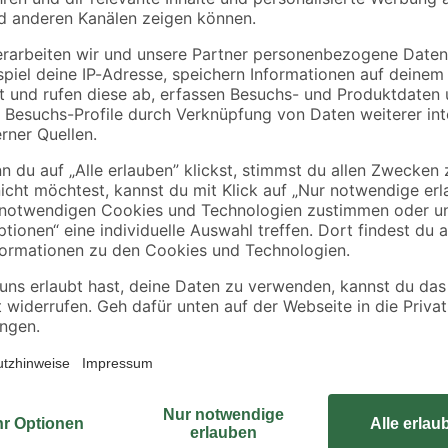
50 mm
5
,
4
,
79
49
€
€
2,23 € / Meter
2,25 € / Meter
Der Hersteller Knauf als Ihr Exper
Profil für nichttragende Wände im 
Unterkonstruktionen von Vorwandin
einsetzen. Bestehend aus verzinkt
ermöglicht zudem ein schnelles un