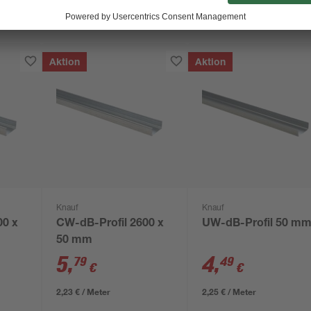
Aktion
Aktion
Knauf
Knauf
00 x
CW-dB-Profil 2600 x
UW-dB-Profil 50 m
50 mm
5
,
4
,
79
49
€
€
2,23 € / Meter
2,25 € / Meter