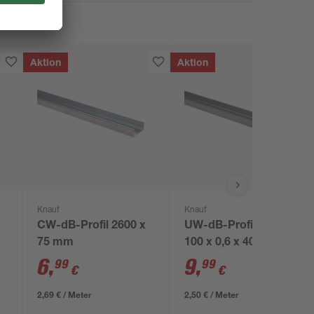
Aktion
Aktion
Knauf
Knauf
m
CW-dB-Profil 2600 x
UW-dB-Profil verzinkt
75 mm
100 x 0,6 x 4000 mm
6
,
9
,
99
99
€
€
2,69 € / Meter
2,50 € / Meter