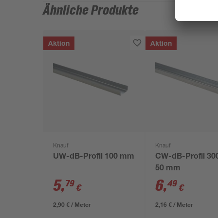
Ähnliche Produkte
Aktion
Aktion
Knauf
Knauf
UW-dB-Profil 100 mm
CW-dB-Profil 30
50 mm
5
,
6
,
79
49
€
€
2,90 € / Meter
2,16 € / Meter