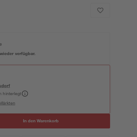
e
 wieder verfügbar.
sdorf
h hinterlegt
 Märkten
In den Warenkorb