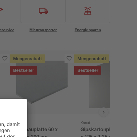
eservice
Miettransporter
Energie sparen
Mengenrabatt
Mengenrabatt
Bestseller
Bestseller
Knauf
Knauf
m
Ausbauplatte 60 x
Gipskartonplatte 200