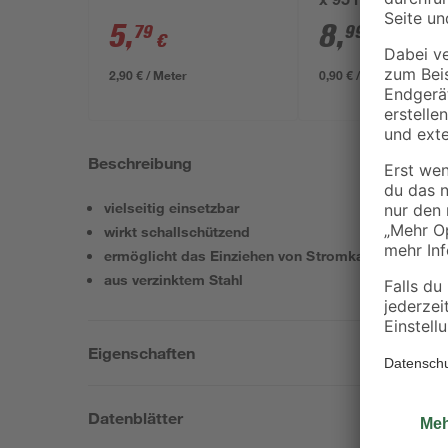
x 95 mm
5
,
8
,
79
99
€
€
2,90 € / Meter
0,90 € / Meter
Beschreibung
vielseitig einsetzbar
wirkt schallschützend
ermöglicht das Einziehen von Stromkabeln
aus verzinktem Stahl
Eigenschaften
Datenblätter