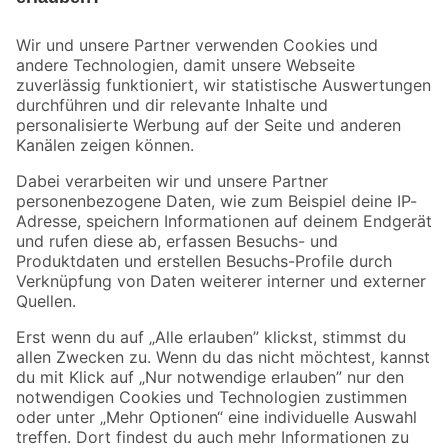
Bleib auf dem Laufenden mit unserem Newsletter
Der toom Newsletter: Keine Angebote und Aktionen mehr verpassen!
Zur Newsletter Anmeldung
Folge uns
Zahlungsarten
Versandarten
Sicher einkaufen
Jetzt die toom-App herunterladen