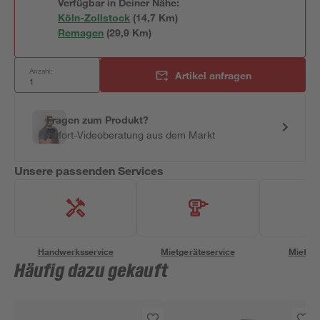
Verfügbar in Deiner Nähe:
Köln-Zollstock
(
14,7
 Km)
Remagen
(
29,9
 Km)
Anzahl:
Artikel anfragen
Fragen zum Produkt?
Sofort-Videoberatung aus dem Markt
Unsere passenden Services
Handwerksservice
Mietgeräteservice
Miettra
Häufig dazu gekauft