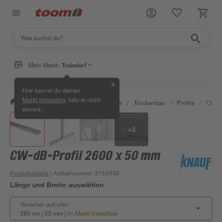
Mein Markt:
Troisdorf
✕
Hier kannst du deinen
, falls er nicht
Markt anpassen
/
Bauen & Renovieren
/
Baustoffe
/
Trockenbau
/
Profile
/
CW-dB
stimmt.
+
3
CW-dB-Profil 2600 x 50 mm
Produktdetails
| Artikelnummer
:
3152930
Länge und Breite auswählen
Varianten aufrufen:
260 cm | 50 mm
|
Im Markt bestellbar