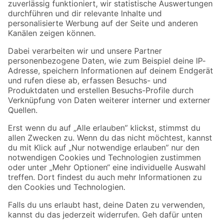
Zur Newsletter Anmeldung
Folge uns
Zahlungsarten
Versandarten
Sicher einkaufen
Jetzt die toom-App herunterladen
Alle Preisangaben in EUR inkl. gesetzl. MwSt.. Die dargestellten Angebote sind unter