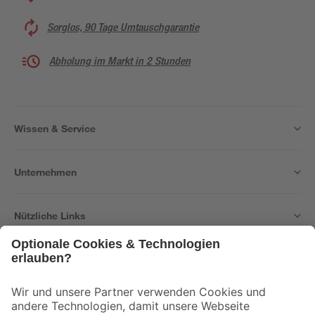
Sorglos, 90 Tage Umtauschgarantie
Abholung im Markt in 2 Stunden
Wissen & Service
Unternehmen
Nützliche Links
Bleib auf dem Laufenden mit unserem Newsletter
Der toom Newsletter: Keine Angebote und Aktionen mehr verpassen!