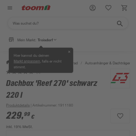
Mein Markt:
Troisdorf
✕
Hier kannst du deinen
, falls er nicht
Markt anpassen
/
Garten & Freizeit
/
Auto & Fahrrad
/
Autoanhänger & Dachträger
/
stimmt.
(1)
Dachbox 'Reef 270' schwarz
220 l
Produktdetails
| Artikelnummer
:
1911180
229
,
99
€
inkl. 19% MwSt.