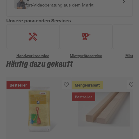
Sofort-Videoberatung aus dem Markt
Unsere passenden Services
Handwerksservice
Mietgeräteservice
Miettra
Häufig dazu gekauft
Bestseller
Mengenrabatt
Bestseller