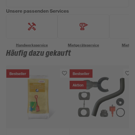
Unsere passenden Services
Handwerksservice
Mietgeräteservice
Miettra
Häufig dazu gekauft
Bestseller
Bestseller
Aktion