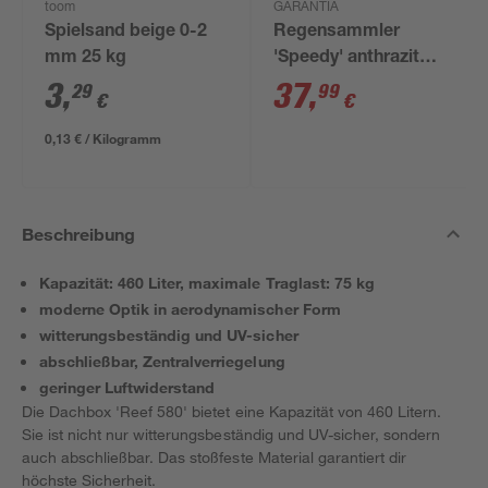
toom
GARANTIA
Spielsand beige 0-2
Regensammler
mm 25 kg
'Speedy' anthrazit
inkl. Zubehör
3
,
37
,
29
99
€
€
0,13 € / Kilogramm
Beschreibung
Kapazität: 460 Liter, maximale Traglast: 75 kg
moderne Optik in aerodynamischer Form
witterungsbeständig und UV-sicher
abschließbar, Zentralverriegelung
geringer Luftwiderstand
Die Dachbox 'Reef 580' bietet eine Kapazität von 460 Litern.
Sie ist nicht nur witterungsbeständig und UV-sicher, sondern
auch abschließbar. Das stoßfeste Material garantiert dir
höchste Sicherheit.