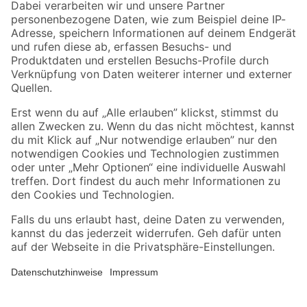
Zahlungsarten
Versandarten
Sicher einkaufen
Jetzt die toom-App herunterladen
Alle Preisangaben in EUR inkl. gesetzl. MwSt.. Die dargestellten Angebote sind unter
Umständen nicht in allen Märkten verfügbar. Die angegebenen Verfügbarkeiten beziehen
sich auf den unter "Mein Markt" ausgewählten toom Baumarkt. Alle Angebote und
Produkte nur solange der Vorrat reicht.
*Paketversand ab 59 € versandkostenfrei, gilt nicht für Artikel mit Speditionsversand, hier
fallen zusätzliche Versandkosten an.