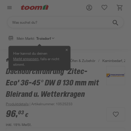
Mein Markt:
Troisdorf
✕
Hier kannst du deinen
, falls er nicht
Markt anpassen
/
Bauen & Renovieren
/
Kamine, Öfen & Zubehör
/
Kaminbedarf, Zube
stimmt.
Dachdurchführung 'Zitec-
Eco' 36-45° DW Ø 130 mm mit
Bleirand u. Wetterkragen
Produktdetails
| Artikelnummer
:
10525233
96
,
03
€
inkl. 19% MwSt.