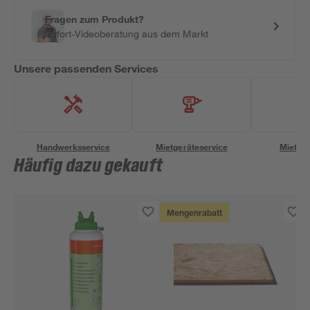
Fragen zum Produkt?
Sofort-Videoberatung aus dem Markt
Unsere passenden Services
Handwerksservice
Mietgeräteservice
Miettra
Häufig dazu gekauft
Mengenrabatt