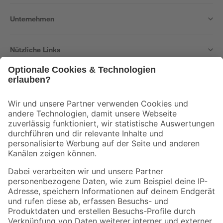
Unternehmen
Nützliche Links
Bleib auf dem Laufenden mit unserem Newsletter
Der toom Newsletter: Keine Angebote und Aktionen mehr verpassen!
Zur Newsletter Anmeldung
Folge uns
Zahlungsarten
Versandarten