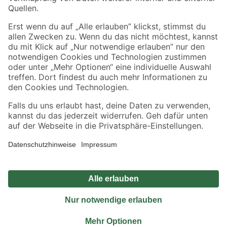
Sicher einkaufen
Jetzt die toom-App herunterladen
Alle Preisangaben in EUR inkl. gesetzl. MwSt.. Die dargestellten Angebote sind unter
Umständen nicht in allen Märkten verfügbar. Die angegebenen Verfügbarkeiten beziehen
sich auf den unter "Mein Markt" ausgewählten toom Baumarkt. Alle Angebote und
Produkte nur solange der Vorrat reicht.
*Paketversand ab 59 € versandkostenfrei, gilt nicht für Artikel mit Speditionsversand, hier
fallen zusätzliche Versandkosten an.
Datenschutz
Privatsphäre
Impressum
AGB
Nutzungsbedingungen
Widerrufsrecht
Vertrag widerrufen
Barrierefreiheit
© 2026 toom Baumarkt GmbH