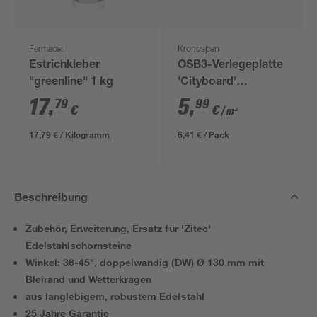
Fermacell
Kronospan
Estrichkleber
OSB3-Verlegeplatte
"greenline" 1 kg
'Cityboard'
ungeschliffen 1690 x
17
,
5
,
79
99
€
€
/ m²
634 x 12 mm
17,79 € / Kilogramm
6,41 € / Pack
Beschreibung
Zubehör, Erweiterung, Ersatz für 'Zitec'
Edelstahlschornsteine
Winkel: 36-45°, doppelwandig (DW) Ø 130 mm mit
Bleirand und Wetterkragen
aus langlebigem, robustem Edelstahl
25 Jahre Garantie