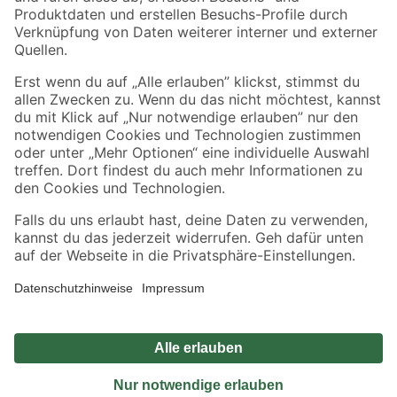
Sicher einkaufen
Jetzt die toom-App herunterladen
Alle Preisangaben in EUR inkl. gesetzl. MwSt.. Die dargestellten Angebote sind unter
Umständen nicht in allen Märkten verfügbar. Die angegebenen Verfügbarkeiten beziehen
sich auf den unter "Mein Markt" ausgewählten toom Baumarkt. Alle Angebote und
Produkte nur solange der Vorrat reicht.
*Paketversand ab 59 € versandkostenfrei, gilt nicht für Artikel mit Speditionsversand, hier
fallen zusätzliche Versandkosten an.
Datenschutz
Privatsphäre
Impressum
AGB
Nutzungsbedingungen
Widerrufsrecht
Vertrag widerrufen
Barrierefreiheit