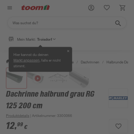
Mein Markt:
Troisdorf
✕
Hier kannst du deinen
, falls er nicht
Markt anpassen
/
Bauen & Renovieren
/
Baustoffe
/
Dachrinnen
/
Halbrunde Dachr
stimmt.
Dachrinne halbrund grau RG
125 200 cm
Produktdetails
| Artikelnummer
:
3300066
12
,
99
€