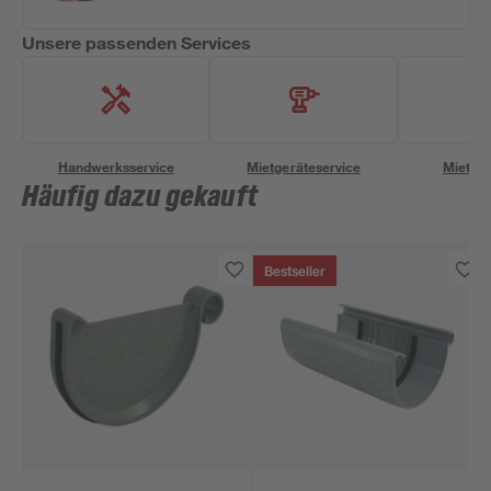
Unsere passenden Services
Handwerksservice
Mietgeräteservice
Miettra
Häufig dazu gekauft
Bestseller