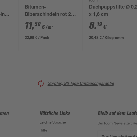
toom
Bitumen-
Dachpappstifte Ø 0,
ln
Biberschindeln rot 2
x 1,6 cm
0 cm
m²
11
,
8
,
50
19
€
€
/ m²
22,99 € / Pack
20,48 € / Kilogramm
Sorglos, 90 Tage Umtauschgarantie
hmen
Nützliche Links
Bleib auf dem Lauf
Leichte Sprache
Der toom Newsletter: K
Hilfe
Zur Newsletter 