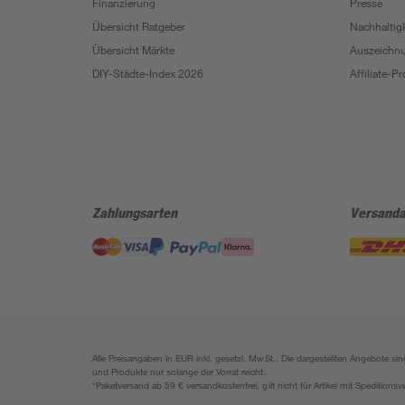
Finanzierung
Presse
Übersicht Ratgeber
Nachhaltigk
Übersicht Märkte
Auszeichn
DIY-Städte-Index 2026
Affiliate-
Zahlungsarten
Versanda
Alle Preisangaben in EUR inkl. gesetzl. MwSt.. Die dargestellten Angebote 
und Produkte nur solange der Vorrat reicht.
*Paketversand ab 59 € versandkostenfrei, gilt nicht für Artikel mit Speditionsv