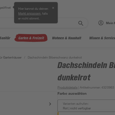
geöffnet
✕
Hier kannst du deinen
, falls
Markt anpassen
er nicht stimmt.
Mein 
Sanitär
Garten & Freizeit
Wohnen & Haushalt
Wissen & Servic
ür Gartenhäuser
/
Dachschindeln Biberschwanz dunkelrot
Dachschindeln B
dunkelrot
Produktdetails
| Artikelnummer
:
4320963
Farbe auswählen
Varianten aufrufen:
Rot
|
nicht verfügbar