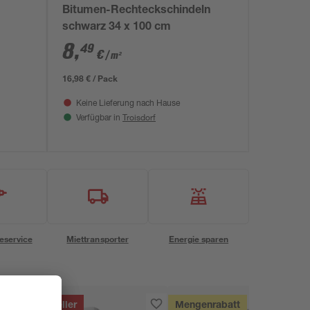
Bitumen-Rechteckschindeln
schwarz 34 x 100 cm
8
,
49
€
/ m²
16,98 € / Pack
Keine Lieferung nach Hause
Troisdorf
Verfügbar in
eservice
Miettransporter
Energie sparen
Bestseller
Mengenrabatt