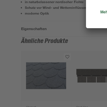
in naturbelassener nordischer Fichte
Schutz vor Wind- und Wettereinflüssen
moderne Optik
Eigenschaften
Ähnliche Produkte