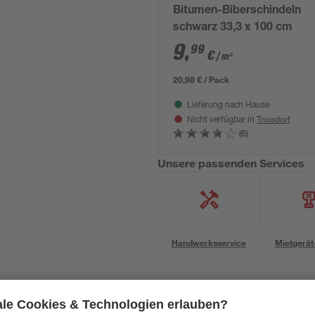
Bitumen-Biberschindeln
schwarz 33,3 x 100 cm
9
,
99
€
/ m²
20,98 € / Pack
Lieferung nach Hause
Troisdorf
Nicht verfügbar in
(6)
Unsere passenden Services
Handwerksservice
Mietgerät
Mengenrabatt
Mengenrabatt