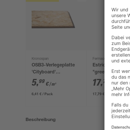
Kronospan
Fermacell
OSB3-Verlegeplatte
Estrichkleber
'Cityboard'
"greenline" 1 kg
ungeschliffen 1690 x
5
,
17
,
99
79
€
€
/ m²
634 x 12 mm
6,41 € / Pack
17,79 € / Kilogramm
Beschreibung