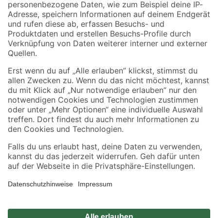
Zahlungsarten
Versandarten
Sicher einkaufen
Jetzt die toom-App herunterladen
Alle Preisangaben in EUR inkl. gesetzl. MwSt.. Die dargestellten Angebote sind unter
Umständen nicht in allen Märkten verfügbar. Die angegebenen Verfügbarkeiten beziehen
sich auf den unter "Mein Markt" ausgewählten toom Baumarkt. Alle Angebote und
Produkte nur solange der Vorrat reicht.
*Paketversand ab 59 € versandkostenfrei, gilt nicht für Artikel mit Speditionsversand, hier
fallen zusätzliche Versandkosten an.
Datenschutz
Privatsphäre
Impressum
AGB