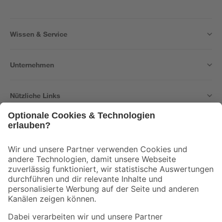
Wissen & Service
Unternehmen
Nützliche Links
Bleib auf dem Laufenden mit unserem Newsletter
Der toom Newsletter: Keine Angebote und Aktionen mehr verpassen!
Zur Newsletter Anmeldung
Folge uns