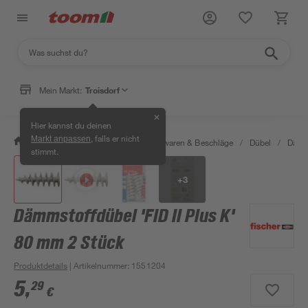
Mein Markt:
Troisdorf
✕
Hier kannst du deinen
, falls er nicht
Markt anpassen
/
Werkstatt & Maschinen
/
Eisenwaren & Beschläge
/
Dübel
/
Dämm
stimmt.
+
3
Dämmstoffdübel 'FID II Plus K'
80 mm 2 Stück
Produktdetails
| Artikelnummer
:
1551204
5
,
29
€