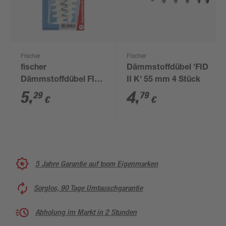
Fischer
Fischer
fischer
Dämmstoffdübel 'FID
Dämmstoffdübel FID
II K' 55 mm 4 Stück
90 K 2 Stück
5
,
4
,
29
79
€
€
5 Jahre Garantie auf toom Eigenmarken
Sorglos, 90 Tage Umtauschgarantie
Abholung im Markt in 2 Stunden