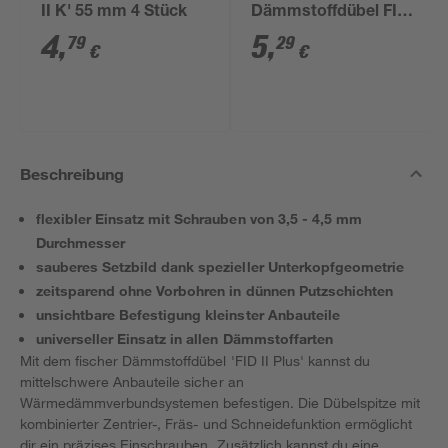
II K' 55 mm 4 Stück
Dämmstoffdübel FID
90 K 2 Stück
4
,
5
,
79
29
€
€
Beschreibung
flexibler Einsatz mit Schrauben von 3,5 - 4,5 mm
Durchmesser
sauberes Setzbild dank spezieller Unterkopfgeometrie
zeitsparend ohne Vorbohren in dünnen Putzschichten
unsichtbare Befestigung kleinster Anbauteile
universeller Einsatz in allen Dämmstoffarten
Mit dem fischer Dämmstoffdübel 'FID II Plus' kannst du
mittelschwere Anbauteile sicher an
Wärmedämmverbundsystemen befestigen. Die Dübelspitze mit
kombinierter Zentrier-, Fräs- und Schneidefunktion ermöglicht
dir ein präzises Einschrauben. Zusätzlich kannst du eine