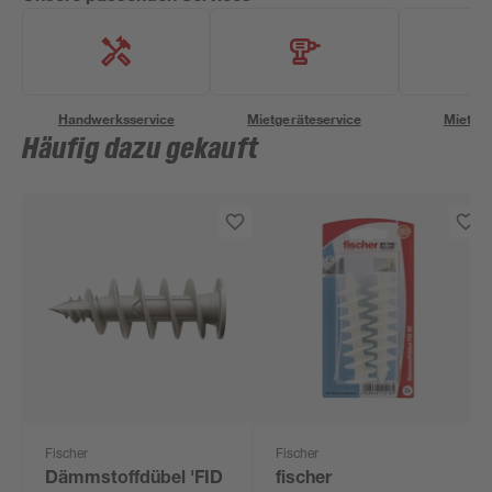
Handwerksservice
Mietgeräteservice
Miettra
Häufig dazu gekauft
Fischer
Fischer
Dämmstoffdübel 'FID
fischer