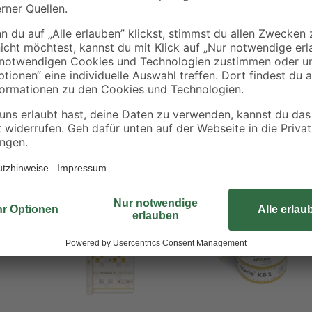
Das Dämmstoffmesser der Marke t
Dämmstoffe wie beispielsweise Gla
Klinge besitzt eine gewellte Seite 
Sägeschliff für das Bearbeiten har
beim Arbeiten gut in der Hand. Das