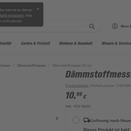
✕
ier kannst du deinen
, falls
Markt anpassen
r nicht stimmt.
Mein 
Sanitär
Garten & Freizeit
Wohnen & Haushalt
Wissen & Servic
cheren
/
Dämmstoffmesser
/
Dämmstoffmesser 28 cm
Dämmstoffmess
Produktdetails
| Artikelnummer
:
1100188
10
,
99
€
inkl. 19% MwSt.
Lieferung nach Haus
Dieses Produkt ist bald