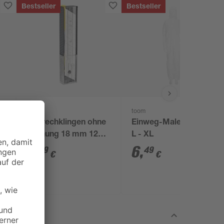
Bestseller
Bestseller
toom
toom
Abbrechklingen ohne
Einweg-Maler-Overall,
6
Lochung 18 mm 12
L - XL
Stück
6
,
6
,
79
49
€
€