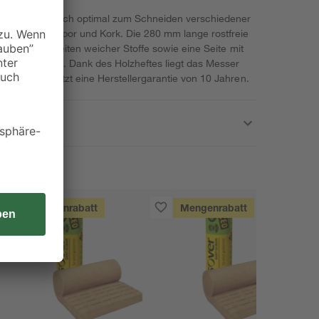
oom eignet sich optimal zum Schneiden verschiedener
swolle, Styropor und Kork. Die 280 mm lange rostfreie
für das Verarbeiten weicher Stoffe sowie eine Seite mit
ter Materialien. Dank des Holzheftes liegt das Messer
 Produkt besitzt eine Herstellergarantie von 10 Jahren.
Mengenrabatt
Mengenrabatt