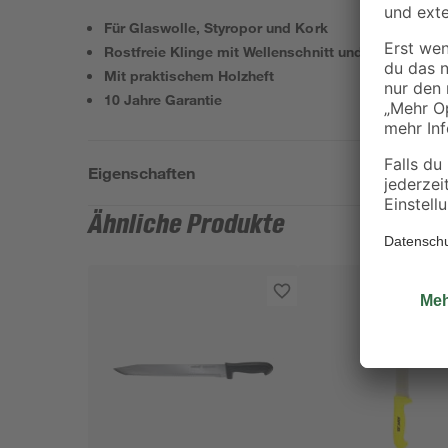
Für Glaswolle, Styropor und Kork
Rostfreie Klinge mit Wellenschnitt und Sägeschliff
Mit praktischem Holzheft
10 Jahre Garantie
Eigenschaften
Ähnliche Produkte