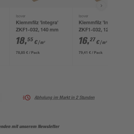
Isover
Isover
Klemmfilz 'Integra'
Klemmfilz 'Integra'
ZKF1-032, 140 mm
ZKF1-032, 120 mm
18
,
16
,
55
27
€
€
/ m²
/ m²
78,85 € / Pack
79,41 € / Pack
Abholung im Markt in 2 Stunden
enden mit unserem Newsletter