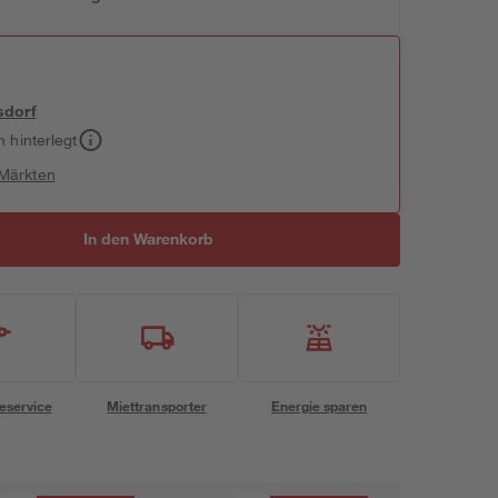
sdorf
h hinterlegt
 Märkten
In den Warenkorb
eservice
Miettransporter
Energie sparen