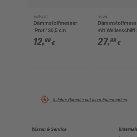
wolfcraft
Isover
Dämmstoffmesser
Dämmstoffmess
'Profi' 30,5 cm
mit Wellenschliff
mm
12
,
27
,
99
99
€
€
5 Jahre Garantie auf toom Eigenmarken
Wissen & Service
Unterne