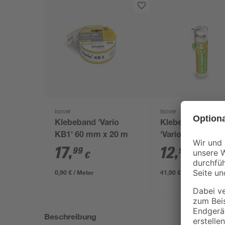
Isover
Isover
Klebeband 'Vario
Klebe-Dichtmas
KB1' 60 mm x 20 m
'Vario DoubleFit 
310 ml
17
,
12
,
99
99
€
€
0,90 € / Meter
41,90 € / Liter
Beschreibung