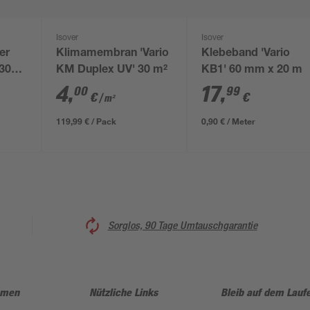
Isover
Isover
er
Klimamembran 'Vario
Klebeband 'Vario
 300
KM Duplex UV' 30 m²
KB1' 60 mm x 20 m
4
,
17
,
00
99
€
€
/ m²
119,99 € / Pack
0,90 € / Meter
Sorglos, 90 Tage Umtauschgarantie
hmen
Nützliche Links
Bleib auf dem Lauf