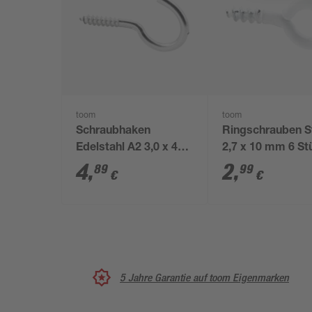
toom
toom
Schraubhaken
Ringschrauben S
Edelstahl A2 3,0 x 40
2,7 x 10 mm 6 St
mm 4 Stück
4
,
2
,
89
99
€
€
5 Jahre Garantie auf toom Eigenmarken