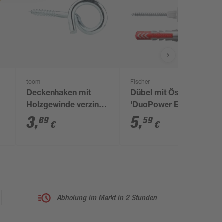
toom
Fischer
Deckenhaken mit
Dübel mit Ösenhaken
Holzgewinde verzinkt
'DuoPower EasyHook
100 x 7,8 x 40 x 10
Loop' Ø 8 x 40 mm, 4
3
,
5
,
69
59
€
€
mm
Stück
Abholung im Markt in 2 Stunden