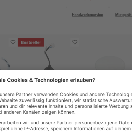
Handwerksservice
Mietgerät
Bestseller
REV Ritter
REV Ritter
hl
Leuchtenbaldachin
Dosendeckel weiß Ø
00 mm
weiß Kunststoff Ø 7 x
70 mm
2,4 cm
3
,
0
,
79
35
€
€