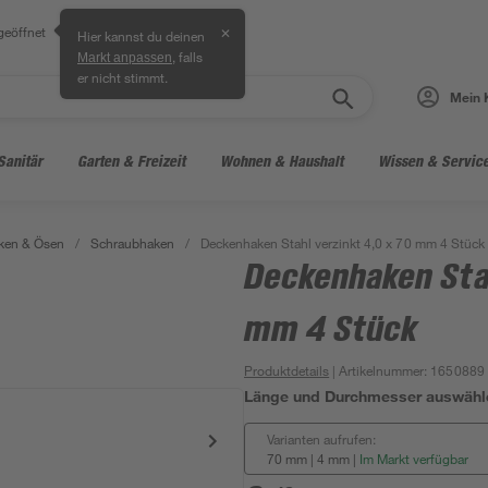
geöffnet
✕
Hier kannst du deinen
, falls
Markt anpassen
er nicht stimmt.
Mein 
Sanitär
Garten & Freizeit
Wohnen & Haushalt
Wissen & Servic
ken & Ösen
/
Schraubhaken
/
Deckenhaken Stahl verzinkt 4,0 x 70 mm 4 Stück
Deckenhaken Stah
mm 4 Stück
Produktdetails
| Artikelnummer
:
1650889
Länge und Durchmesser auswähl
Varianten aufrufen:
70 mm | 4 mm
|
Im Markt verfügbar