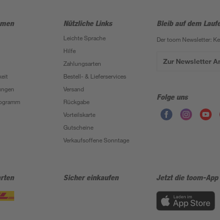
hmen
Nützliche Links
Bleib auf dem Lauf
Leichte Sprache
Der toom Newsletter: K
Hilfe
Zur Newsletter 
Zahlungsarten
eit
Bestell- & Lieferservices
ungen
Versand
Folge uns
Programm
Rückgabe
Vorteilskarte
Gutscheine
Verkaufsoffene Sonntage
rten
Sicher einkaufen
Jetzt die toom-App