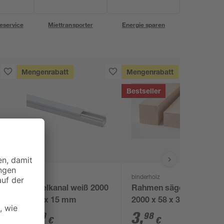
eservice
Miettransporter
Energie sparen
Mengenrabatt
Mengenrabatt
Bestseller
binderholz
Kabelkanal weiß 2000
Rahmen sägerau
x 15 x 15 mm
2000 x 58 x 38 mm
1
,
3
,
69
98
€
€