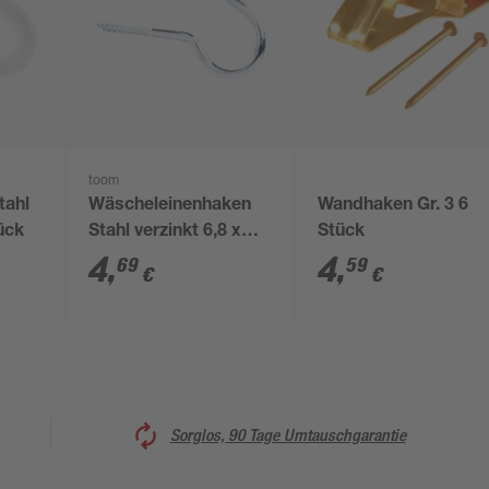
toom
tahl
Wäscheleinenhaken
Wandhaken Gr. 3 6
ück
Stahl verzinkt 6,8 x
Stück
100 mm 2 Stück
4
,
4
,
69
59
€
€
Sorglos, 90 Tage Umtauschgarantie