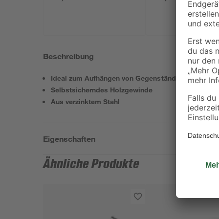
Beschreibung
Ideal zum Aufhängen von Gegenständen, z. B. La
Selbstsicherndes Holzgewinde
Aus verzinktem Stahl
Eigenschaften
Ähnliche Produkte