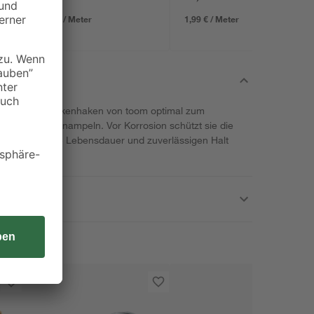
0,85 € / Meter
1,99 € / Meter
n sich die Deckenhaken von toom optimal zum
 oder Blumenampeln. Vor Korrosion schützt sie die
 für eine lange Lebensdauer und zuverlässigen Halt