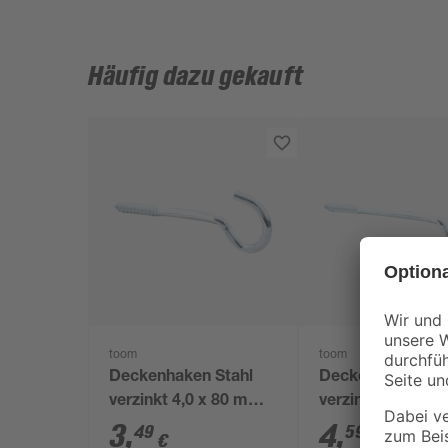
Häufig dazu gekauft
toom
toom
Deckenhaken Stahl
Deckenhaken Sta
verzinkt 4,0 x 80 mm 4
verzinkt 4,0 x 1
Stück
4 Stück
3
,
4
,
49
59
€
€