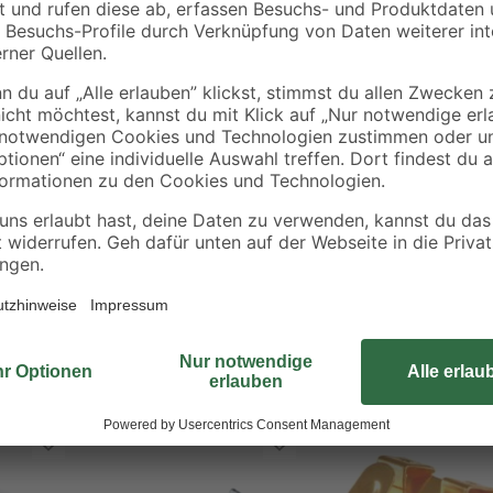
Dank ihres langen Schaftes eigne
mpen
Aufhängen von bspw. Hängelampen
hochwertige Verzinkung, die somit
sorgt.