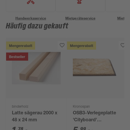
Handwerksservice
Mietgeräteservice
Miettra
Häufig dazu gekauft
Mengenrabatt
Mengenrabatt
Bestseller
binderholz
Kronospan
Latte sägerau 2000 x
OSB3-Verlegeplatte
48 x 24 mm
'Cityboard'
ungeschliffen 1690 x
78
99