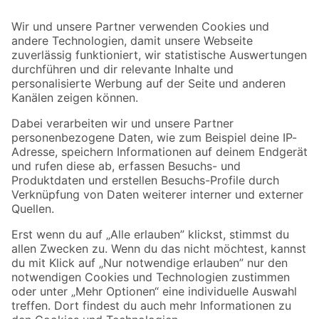
Bleib auf dem Laufenden mit unserem Newsletter
Der toom Newsletter: Keine Angebote und Aktionen mehr verpassen!
Zur Newsletter Anmeldung
Folge uns
Zahlungsarten
Versandarten
Sicher einkaufen
Jetzt die toom-App herunterladen