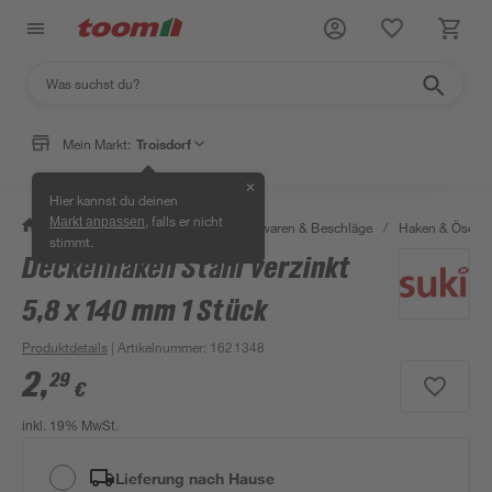
Mein Markt:
Troisdorf
✕
Hier kannst du deinen
, falls er nicht
Markt anpassen
/
Werkstatt & Maschinen
/
Eisenwaren & Beschläge
/
Haken & Ösen
stimmt.
Deckenhaken Stahl verzinkt
5,8 x 140 mm 1 Stück
Produktdetails
| Artikelnummer
:
1621348
2
,
29
€
inkl. 19% MwSt.
Lieferung nach Hause