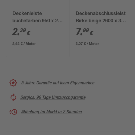
Deckenleiste
Deckenabschlussleiste
buchefarben 950 x 20
Birke beige 2600 x 36
x 5 mm
x 17 mm
2
,
7
,
39
99
€
€
2,52 € / Meter
3,07 € / Meter
5 Jahre Garantie auf toom Eigenmarken
Sorglos, 90 Tage Umtauschgarantie
Abholung im Markt in 2 Stunden