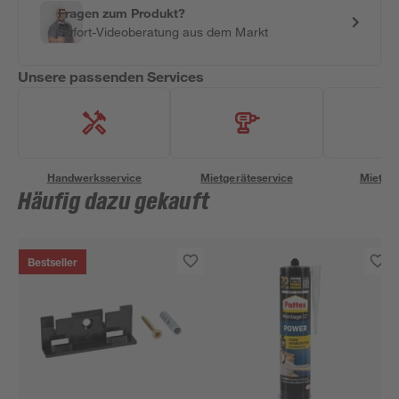
Fragen zum Produkt?
Sofort-Videoberatung aus dem Markt
Unsere passenden Services
Handwerksservice
Mietgeräteservice
Miettra
Häufig dazu gekauft
Bestseller