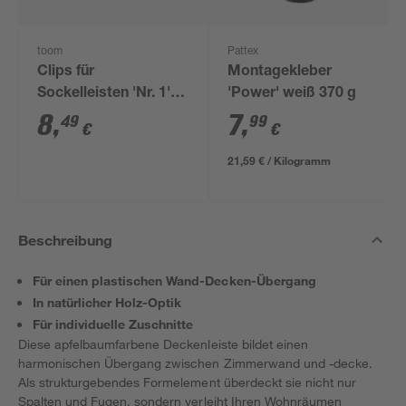
toom
Pattex
Clips für
Montagekleber
Sockelleisten 'Nr. 1'
'Power' weiß 370 g
schwarz, 20 Stück
8
,
7
,
49
99
€
€
21,59 € / Kilogramm
Beschreibung
Für einen plastischen Wand-Decken-Übergang
In natürlicher Holz-Optik
Für individuelle Zuschnitte
Diese apfelbaumfarbene Deckenleiste bildet einen
harmonischen Übergang zwischen Zimmerwand und -decke.
Als strukturgebendes Formelement überdeckt sie nicht nur
Spalten und Fugen, sondern verleiht Ihren Wohnräumen