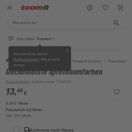
Mein Markt:
Troisdorf
✕
Hier kannst du deinen
, falls er nicht
Markt anpassen
/
Bauen & Renovieren
/
Holz
/
Paneele & Zubehör
/
Paneelleisten
stimmt.
Deckenleiste apfelbaumfarben
Produktdetails
| Artikelnummer
:
7162420
13
,
49
€
5,19 € / Meter
Paketinhalt:
2,6 Meter
inkl. 19% MwSt.
Lieferung nach Hause