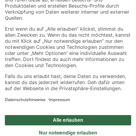
Sicher einkaufen
Jetzt die toom-App herunterladen
Alle Preisangaben in EUR inkl. gesetzl. MwSt.. Die dargestellten Angebote sind unter
Umständen nicht in allen Märkten verfügbar. Die angegebenen Verfügbarkeiten beziehen
sich auf den unter "Mein Markt" ausgewählten toom Baumarkt. Alle Angebote und
Produkte nur solange der Vorrat reicht.
*Paketversand ab 59 € versandkostenfrei, gilt nicht für Artikel mit Speditionsversand, hier
fallen zusätzliche Versandkosten an.
Datenschutz
Privatsphäre
Impressum
AGB
Nutzungsbedingungen
Widerrufsrecht
Vertrag widerrufen
Barrierefreiheit