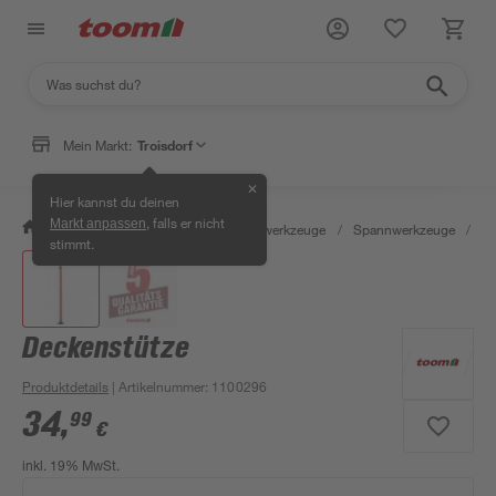
Mein Markt:
Troisdorf
✕
Hier kannst du deinen
, falls er nicht
Markt anpassen
/
Werkstatt & Maschinen
/
Handwerkzeuge
/
Spannwerkzeuge
/
De
stimmt.
Deckenstütze
Produktdetails
| Artikelnummer
:
1100296
34
,
99
€
inkl. 19% MwSt.