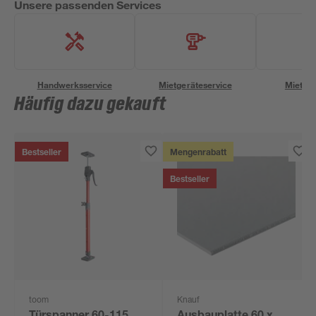
Unsere passenden Services
Handwerksservice
Mietgeräteservice
Miettra
Häufig dazu gekauft
Bestseller
Mengenrabatt
Bestseller
toom
Knauf