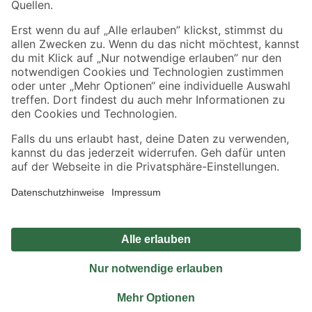
Sicher einkaufen
Jetzt die toom-App herunterladen
Alle Preisangaben in EUR inkl. gesetzl. MwSt.. Die dargestellten Angebote sind unter
Umständen nicht in allen Märkten verfügbar. Die angegebenen Verfügbarkeiten beziehen
sich auf den unter "Mein Markt" ausgewählten toom Baumarkt. Alle Angebote und
Produkte nur solange der Vorrat reicht.
*Paketversand ab 59 € versandkostenfrei, gilt nicht für Artikel mit Speditionsversand, hier
fallen zusätzliche Versandkosten an.
Datenschutz
Privatsphäre
Impressum
AGB
Nutzungsbedingungen
Widerrufsrecht
Vertrag widerrufen
Barrierefreiheit
© 2026 toom Baumarkt GmbH