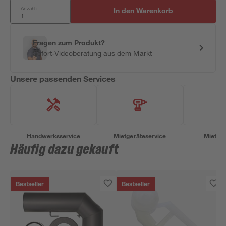
Anzahl:
In den Warenkorb
Fragen zum Produkt?
Sofort-Videoberatung aus dem Markt
Unsere passenden Services
Handwerksservice
Mietgeräteservice
Miettra
Häufig dazu gekauft
Bestseller
Bestseller