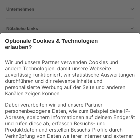
Unternehmen
Nützliche Links
Bleib auf dem Laufenden mit unserem Newsletter
Der toom Newsletter: Keine Angebote und Aktionen mehr verpassen!
Zur Newsletter Anmeldung
Folge uns
Zahlungsarten
Versandarten