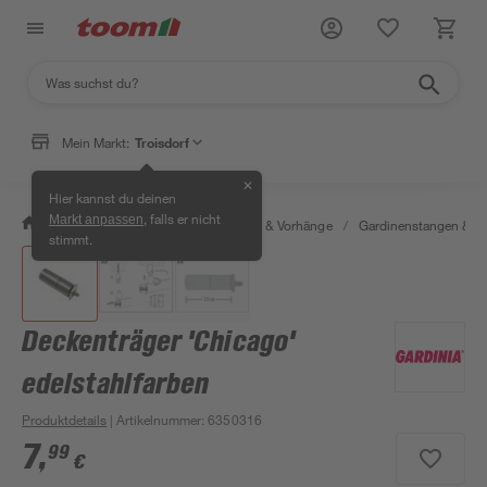
Mein Markt:
Troisdorf
✕
Hier kannst du deinen
, falls er nicht
Markt anpassen
/
Wohnen & Haushalt
/
Gardinen & Vorhänge
/
Gardinenstangen & G
stimmt.
Deckenträger 'Chicago'
edelstahlfarben
Produktdetails
| Artikelnummer
:
6350316
7
,
99
€