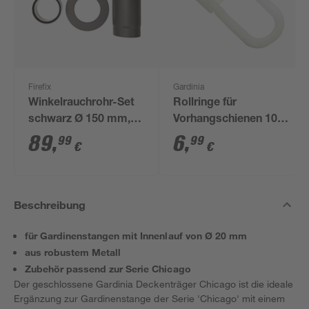
Firefix
Gardinia
Winkelrauchrohr-Set
Rollringe für
schwarz Ø 150 mm,
Vorhangschienen 100
3-teilig
Stück
89
,
6
,
99
99
€
€
Beschreibung
für Gardinenstangen mit Innenlauf von Ø 20 mm
aus robustem Metall
Zubehör passend zur Serie Chicago
Der geschlossene Gardinia Deckenträger Chicago ist die ideale
Ergänzung zur Gardinenstange der Serie 'Chicago' mit einem