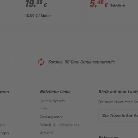
champagner 200 cm
19
,
5
,
99
49
€
€
12,99 €
10,00 € / Meter
Sorglos, 90 Tage Umtauschgarantie
hmen
Nützliche Links
Bleib auf dem Lauf
Leichte Sprache
Der toom Newsletter: K
Hilfe
Zur Newsletter 
Zahlungsarten
eit
Bestell- & Lieferservices
ungen
Versand
Folge uns