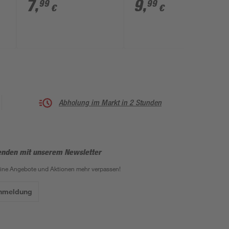
edelstahlfarben
7
,
9
,
99
99
€
€
Abholung im Markt in 2 Stunden
enden mit unserem Newsletter
eine Angebote und Aktionen mehr verpassen!
Anmeldung