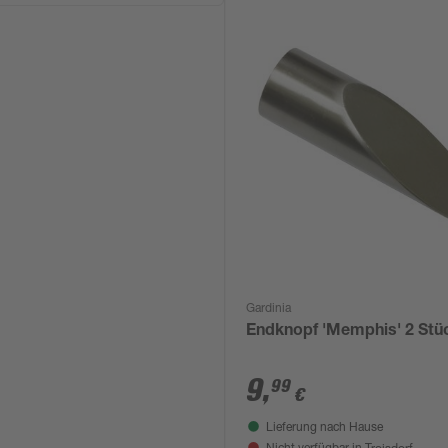
Gardinia
Endknopf 'Memphis' 2 Stü
9
,
99
€
Lieferung nach Hause
Troisdorf