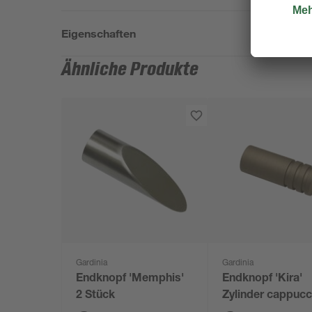
Eigenschaften
Ähnliche Produkte
Gardinia
Gardinia
Endknopf 'Memphis'
Endknopf 'Kira'
2 Stück
Zylinder cappucc