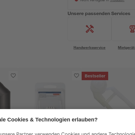
Nicht verfügbar in
Unsere passenden Services
Handwerksservice
Mietgerät
Bestseller