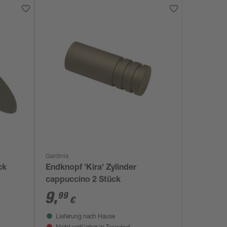
Gardinia
ck
Endknopf 'Kira' Zylinder
cappuccino 2 Stück
9
,
99
€
Lieferung nach Hause
Troisdorf