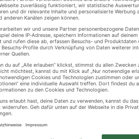
Gardinia
-Set
Endstück 1-lfg. f. Alu-
Rollringe für
mm,
Schiene weiss
Vorhangschienen 10
Stück
3
,
6
,
99
99
€
€
Dank des Adapters ist diese Deck
"Romana” multifunktional. Sie kön
Trägerobjekt verwenden oder in Ve
beiden Varianten handelt es sich u
Gardinenstangen mit Innenlauf ei
Messington, der vor allem zu Räu
den passenden Dübeln an der Decke
enthalten.