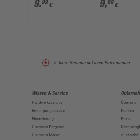
Stück
9
,
9
,
99
99
€
€
5 Jahre Garantie auf toom Eigenmarken
Wissen & Service
Unterne
Handwerksservice
Über uns
Entsorgungsservice
Karriere
Finanzierung
Presse
Übersicht Ratgeber
Nachhaltigk
Übersicht Märkte
Auszeichn