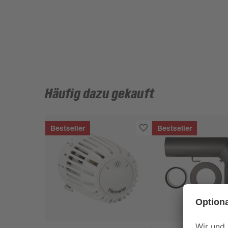
Häufig dazu gekauft
Bestseller
Bestseller