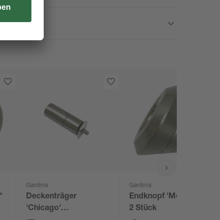
Gardinia
Gardinia
"
Deckenträger
Endknopf 'Memphis'
'Chicago'
2 Stück