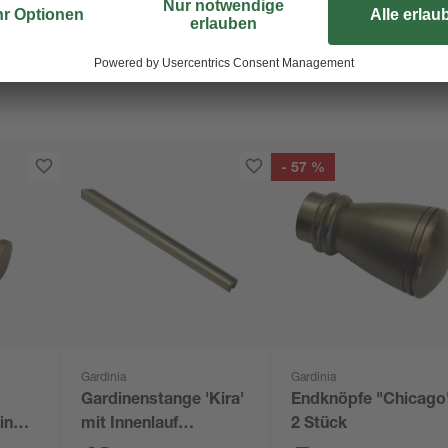
- 57 %
Gardinia
Gardinia
Gardinenstange 'Kira'
Endknöpfe "Chicago
ino 2
mit Innenlauf
2 Stück