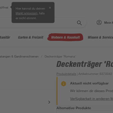
öffnet
✕
Hier kannst du deinen
, falls
Markt anpassen
er nicht stimmt.
Mein 
Sanitär
Garten & Freizeit
Wohnen & Haushalt
Wissen & Servic
stangen & Gardinenschienen
/
Deckenträger 'Romana'
Deckenträger 'R
Produktdetails
| Artikelnummer
:
6370042
Aktuell nicht verfügbar
Wir können dir dieses Produ
Verfügbarkeit in anderen 
Alternative Produkte