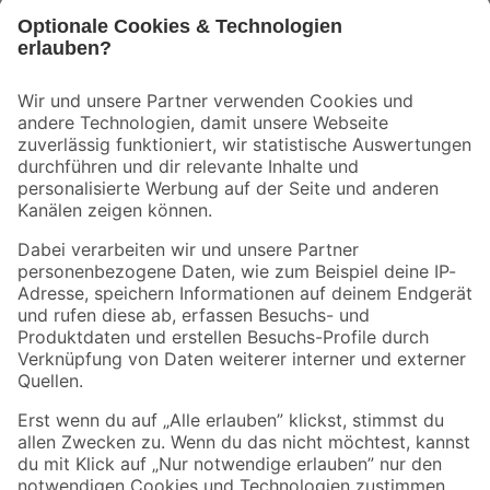
Bleib auf dem Laufenden mit unserem Newsletter
Der toom Newsletter: Keine Angebote und Aktionen mehr verpassen!
Zur Newsletter Anmeldung
Folge uns
Zahlungsarten
Versandarten
Sicher einkaufen
Jetzt die toom-App herunterladen