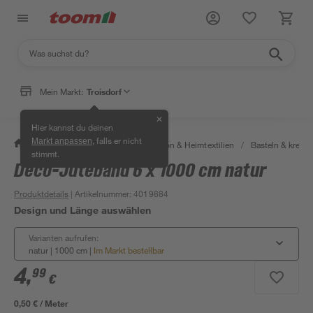
Mein Markt:
Troisdorf
✕
Hier kannst du deinen
, falls er nicht
Markt anpassen
/
Wohnen & Haushalt
/
Dekoration & Heimtextilien
/
Basteln & kreati
stimmt.
Deco-Juteband 6 x 1000 cm natur
Produktdetails
| Artikelnummer
:
4019884
Design und Länge auswählen
Varianten aufrufen:
natur | 1000 cm
|
Im Markt bestellbar
4
,
99
€
0,50 € / Meter