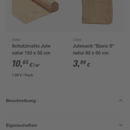
Videx
Videx
Schutzmatte Jute
Jutesack "Basic S"
natur 150 x 50 cm
natur 80 x 60 cm
10
,
3
,
65
99
€
€
/ m²
7,99 € / Pack
Beschreibung
Eigenschaften