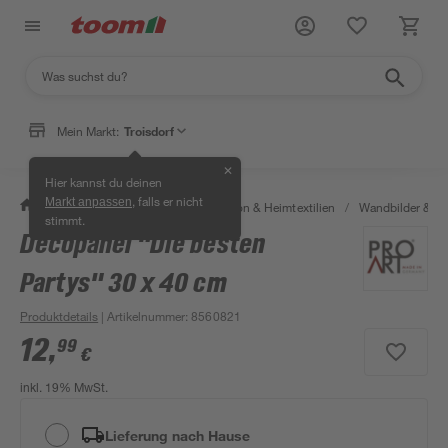
Mein Markt:
Troisdorf
✕
Hier kannst du deinen
, falls er nicht
Markt anpassen
/
Wohnen & Haushalt
/
Dekoration & Heimtextilien
/
Wandbilder & W
stimmt.
Decopanel "Die besten
Partys" 30 x 40 cm
Produktdetails
| Artikelnummer
:
8560821
12
,
99
€
inkl. 19% MwSt.
Lieferung nach Hause