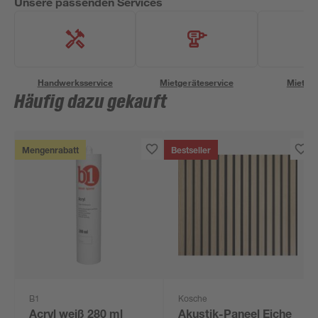
Unsere passenden Services
Handwerksservice
Mietgeräteservice
Miettra
Häufig dazu gekauft
Mengenrabatt
Bestseller
B1
Kosche
Acryl weiß 280 ml
Akustik-Paneel Eiche