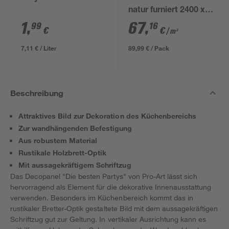
natur furniert 2400 x
561 x 19 mm
1
,
67
,
99
16
€
€
/ m²
7,11 € / Liter
89,99 € / Pack
Beschreibung
Attraktives Bild zur Dekoration des Küchenbereichs
Zur wandhängenden Befestigung
Aus robustem Material
Rustikale Holzbrett-Optik
Mit aussagekräftigem Schriftzug
Das Decopanel "Die besten Partys" von Pro-Art lässt sich
hervorragend als Element für die dekorative Innenausstattung
verwenden. Besonders im Küchenbereich kommt das in
rustikaler Bretter-Optik gestaltete Bild mit dem aussagekräftigen
Schriftzug gut zur Geltung. In vertikaler Ausrichtung kann es