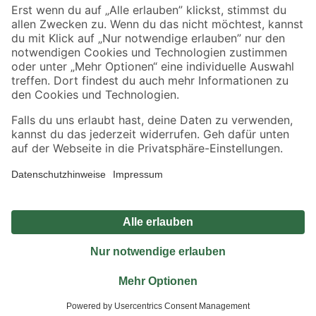
Sicher einkaufen
Jetzt die toom-App herunterladen
Alle Preisangaben in EUR inkl. gesetzl. MwSt.. Die dargestellten Angebote sind unter
Umständen nicht in allen Märkten verfügbar. Die angegebenen Verfügbarkeiten beziehen
sich auf den unter "Mein Markt" ausgewählten toom Baumarkt. Alle Angebote und
Produkte nur solange der Vorrat reicht.
*Paketversand ab 59 € versandkostenfrei, gilt nicht für Artikel mit Speditionsversand, hier
fallen zusätzliche Versandkosten an.
Datenschutz
Privatsphäre
Impressum
AGB
Nutzungsbedingungen
Widerrufsrecht
Vertrag widerrufen
Barrierefreiheit
© 2026 toom Baumarkt GmbH