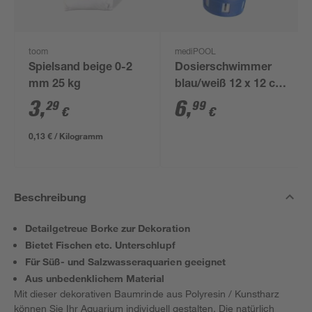
toom
mediPOOL
Spielsand beige 0-2
Dosierschwimmer
mm 25 kg
blau/weiß 12 x 12 cm,
für 20 g Tabs
3
,
6
,
29
99
€
€
0,13 € / Kilogramm
Beschreibung
Detailgetreue Borke zur Dekoration
Bietet Fischen etc. Unterschlupf
Für Süß- und Salzwasseraquarien geeignet
Aus unbedenklichem Material
Mit dieser dekorativen Baumrinde aus Polyresin / Kunstharz
können Sie Ihr Aquarium individuell gestalten. Die natürlich