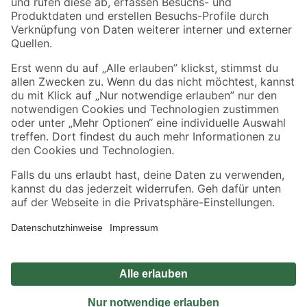
Sicher einkaufen
Jetzt die toom-App herunterladen
Alle Preisangaben in EUR inkl. gesetzl. MwSt.. Die dargestellten Angebote sind unter
Umständen nicht in allen Märkten verfügbar. Die angegebenen Verfügbarkeiten beziehen
sich auf den unter "Mein Markt" ausgewählten toom Baumarkt. Alle Angebote und
Produkte nur solange der Vorrat reicht.
*Paketversand ab 59 € versandkostenfrei, gilt nicht für Artikel mit Speditionsversand, hier
fallen zusätzliche Versandkosten an.
Datenschutz
Privatsphäre
Impressum
AGB
Nutzungsbedingungen
Widerrufsrecht
Vertrag widerrufen
Barrierefreiheit