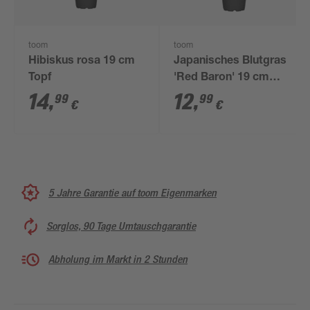
toom
toom
Hibiskus rosa 19 cm
Japanisches Blutgras
Topf
'Red Baron' 19 cm
Topf
14
,
12
,
99
99
€
€
5 Jahre Garantie auf toom Eigenmarken
Sorglos, 90 Tage Umtauschgarantie
Abholung im Markt in 2 Stunden