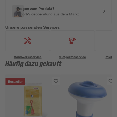
Fragen zum Produkt?
Sofort-Videoberatung aus dem Markt
Unsere passenden Services
Handwerksservice
Mietgeräteservice
Miettra
Häufig dazu gekauft
Bestseller