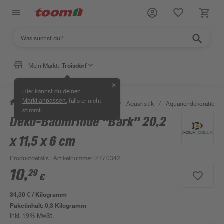
Mein Markt:
Troisdorf
✕
Hier kannst du deinen
, falls er nicht
Markt anpassen
/
Garten & Freizeit
/
Tierbedarf
/
Aquaristik
/
Aquariendekoration
stimmt.
Deko-Baumrinde "Bark" 20,2
x 11,5 x 6 cm
Produktdetails
| Artikelnummer
:
2770342
10
,
29
€
34,30 € / Kilogramm
Paketinhalt:
0,3 Kilogramm
inkl. 19% MwSt.