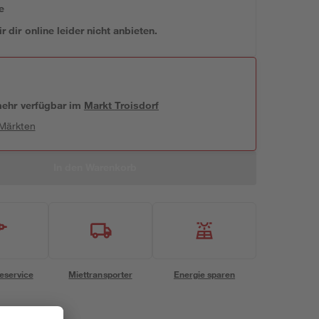
e
 dir online leider nicht anbieten.
 mehr verfügbar
im
Markt
Troisdorf
 Märkten
In den Warenkorb
eservice
Miettransporter
Energie sparen