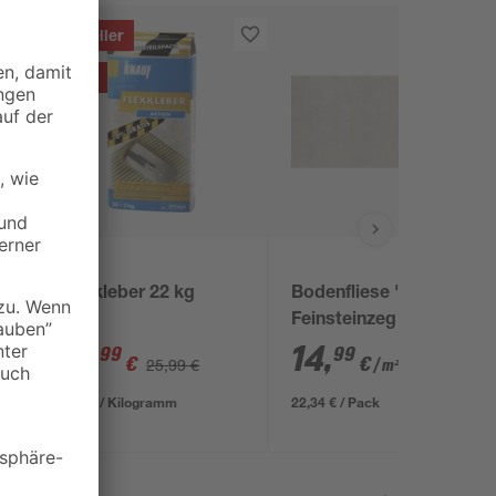
Bestseller
- 23 %
Knauf
Flexkleber 22 kg
Bodenfliese 'Trend'
m
Feinsteinzeg grau
30,5 x 61 cm
19
,
14
,
99
99
€
€
25,99 €
/ m²
0,91 € / Kilogramm
22,34 € / Pack