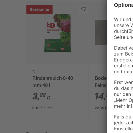
Bestseller
B1
Rindenmulch 0-40
Bodenfliese 'Tre
mm 40 l
Feinsteinzeug
anthrazit 30,5 x 
3
,
14
,
99
99
€
€
/ m²
0,10 € / Liter
22,34 € / Pack