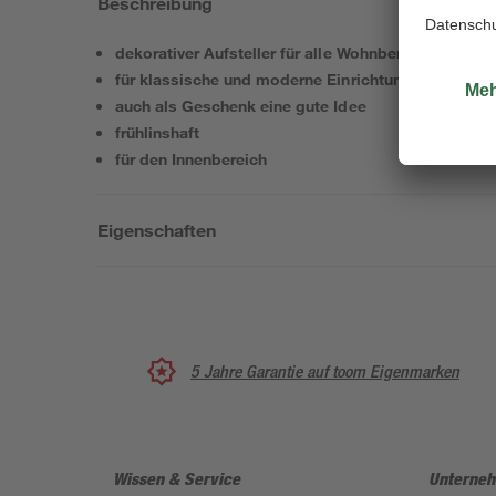
Beschreibung
dekorativer Aufsteller für alle Wohnbereiche
für klassische und moderne Einrichtungen
auch als Geschenk eine gute Idee
frühlinshaft
für den Innenbereich
Eigenschaften
5 Jahre Garantie auf toom Eigenmarken
Wissen & Service
Unterne