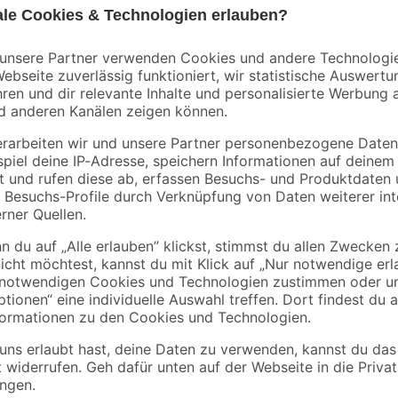
Bestseller
Aktion
toom
nd'
Spielsand beige 0-2
Bodenfliese 'Star'
mm 25 kg
anthrazit 30,5 x 61 c
61 cm
2
,
16
,
99
99
€
€
3,29 €
/ m²
0,12 € / Kilogramm
25,32 € / Pack