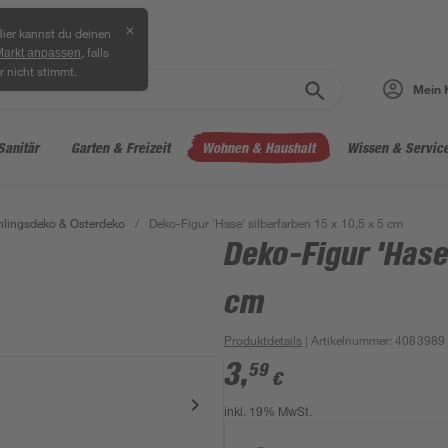
✕
ier kannst du deinen
, falls
Markt anpassen
r nicht stimmt.
Mein 
Sanitär
Garten & Freizeit
Wohnen & Haushalt
Wissen & Servic
hlingsdeko & Osterdeko
/
Deko-Figur 'Hase' silberfarben 15 x 10,5 x 5 cm
Deko-Figur 'Hase'
cm
Produktdetails
| Artikelnummer
:
4083989
3
,
59
€
inkl. 19% MwSt.