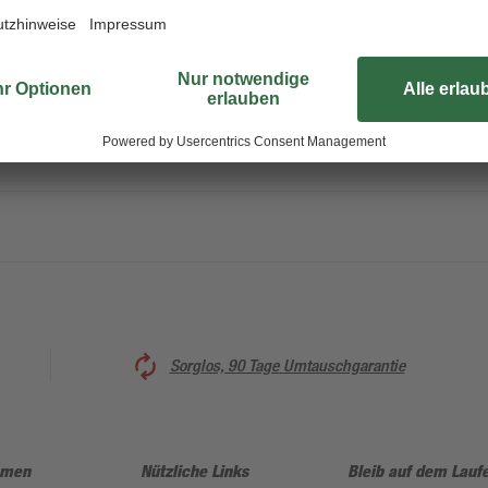
Sorglos, 90 Tage Umtauschgarantie
hmen
Nützliche Links
Bleib auf dem Lauf