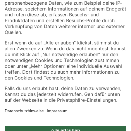
Zahlungsarten
Versandarten
Sicher einkaufen
Jetzt die toom-App herunterladen
Alle Preisangaben in EUR inkl. gesetzl. MwSt.. Die dargestellten Angebote sind unter
Umständen nicht in allen Märkten verfügbar. Die angegebenen Verfügbarkeiten beziehen
sich auf den unter "Mein Markt" ausgewählten toom Baumarkt. Alle Angebote und
Produkte nur solange der Vorrat reicht.
*Paketversand ab 59 € versandkostenfrei, gilt nicht für Artikel mit Speditionsversand, hier
fallen zusätzliche Versandkosten an.
Datenschutz
Privatsphäre
Impressum
AGB