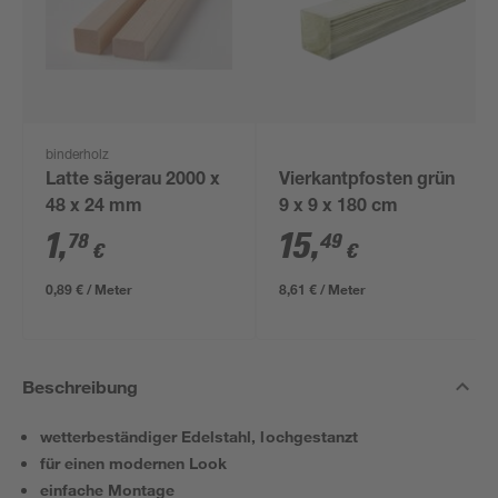
binderholz
Latte sägerau 2000 x
Vierkantpfosten grün
48 x 24 mm
9 x 9 x 180 cm
1
,
15
,
78
49
€
€
0,89 € / Meter
8,61 € / Meter
Beschreibung
wetterbeständiger Edelstahl, lochgestanzt
für einen modernen Look
einfache Montage