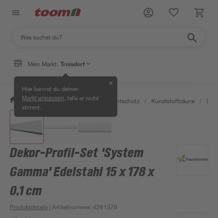
Mein Markt:
Troisdorf
✕
Hier kannst du deinen
, falls er nicht
Markt anpassen
/
Garten & Freizeit
/
Zäune & Sichtschutz
/
Kunststoffzäune
/
Deko
stimmt.
Dekor-Profil-Set 'System
Gamma' Edelstahl 15 x 178 x
0,1 cm
Produktdetails
| Artikelnummer
:
4281376