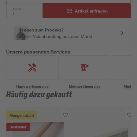
Anzahl:
Artikel anfragen
Fragen zum Produkt?
Sofort-Videoberatung aus dem Markt
Unsere passenden Services
Handwerksservice
Mietgeräteservice
Miettra
Häufig dazu gekauft
Mengenrabatt
Bestseller