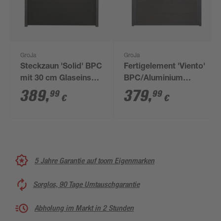
GroJa
GroJa
Steckzaun 'Solid' BPC
Fertigelement 'Viento'
mit 30 cm Glaseinsatz
BPC/Aluminium
schwarz 180 x 180 cm
quadratisch
389
,
379
,
99
99
€
€
Walnussfarben/anthrazit
180 x 180 cm
5 Jahre Garantie auf toom Eigenmarken
Sorglos, 90 Tage Umtauschgarantie
Abholung im Markt in 2 Stunden