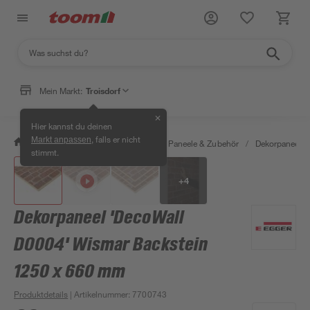
Mein Markt:
Troisdorf
✕
Hier kannst du deinen
, falls er nicht
Markt anpassen
/
Bauen & Renovieren
/
Holz
/
Paneele & Zubehör
/
Dekorpaneele
stimmt.
+
4
Dekorpaneel 'DecoWall
DO004' Wismar Backstein
1250 x 660 mm
Produktdetails
| Artikelnummer
:
7700743