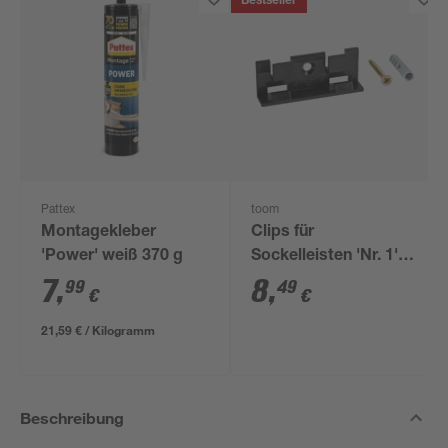
Bestseller
Pattex
toom
Montagekleber
Clips für
'Power' weiß 370 g
Sockelleisten 'Nr. 1'
schwarz, 20 Stück
7
,
8
,
99
49
€
€
21,59 € / Kilogramm
Beschreibung