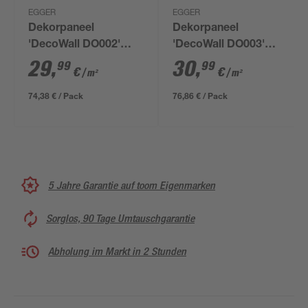
EGGER
EGGER
Dekorpaneel
Dekorpaneel
'DecoWall DO002'
'DecoWall DO003'
Annaba Eiche natur
Rovigo beton 1250 x
29
,
30
,
99
99
€
€
/ m²
/ m²
1250 x 660 mm
660 mm
74,38 € / Pack
76,86 € / Pack
5 Jahre Garantie auf toom Eigenmarken
Sorglos, 90 Tage Umtauschgarantie
Abholung im Markt in 2 Stunden