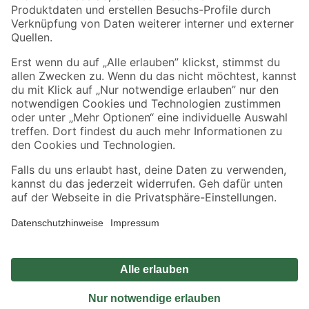
Sicher einkaufen
Jetzt die toom-App herunterladen
Alle Preisangaben in EUR inkl. gesetzl. MwSt.. Die dargestellten Angebote sind unter
Umständen nicht in allen Märkten verfügbar. Die angegebenen Verfügbarkeiten beziehen
sich auf den unter "Mein Markt" ausgewählten toom Baumarkt. Alle Angebote und
Produkte nur solange der Vorrat reicht.
*Paketversand ab 59 € versandkostenfrei, gilt nicht für Artikel mit Speditionsversand, hier
fallen zusätzliche Versandkosten an.
Datenschutz
Privatsphäre
Impressum
AGB
Nutzungsbedingungen
Widerrufsrecht
Vertrag widerrufen
Barrierefreiheit