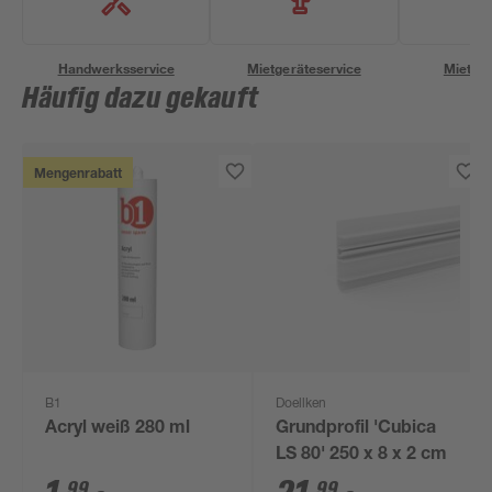
Handwerksservice
Mietgeräteservice
Miettra
Häufig dazu gekauft
Mengenrabatt
B1
Doellken
Acryl weiß 280 ml
Grundprofil 'Cubica
LS 80' 250 x 8 x 2 cm
99
99