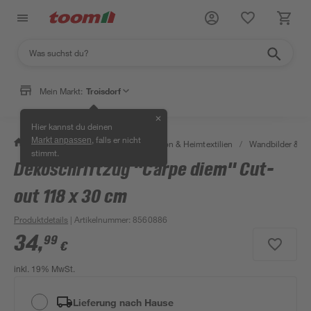
Mein Markt:
Troisdorf
✕
Hier kannst du deinen
, falls er nicht
Markt anpassen
/
Wohnen & Haushalt
/
Dekoration & Heimtextilien
/
Wandbilder & W
stimmt.
Dekoschriftzug "Carpe diem" Cut-
out 118 x 30 cm
Produktdetails
| Artikelnummer
:
8560886
34
,
99
€
inkl. 19% MwSt.
Lieferung nach Hause