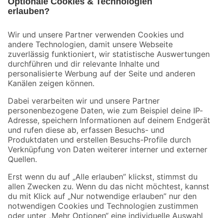
Bleib auf dem Laufenden mit unserem Newsletter
Der toom Newsletter: Keine Angebote und Aktionen mehr verpassen!
Zur Newsletter Anmeldung
Folge uns
Zahlungsarten
Versandarten
Sicher einkaufen
Jetzt die toom-App herunterladen