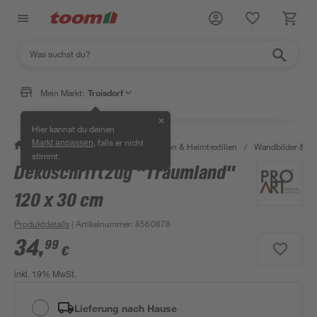
Mein Markt:
Troisdorf
✕
Hier kannst du deinen
, falls er nicht
Markt anpassen
/
Wohnen & Haushalt
/
Dekoration & Heimtextilien
/
Wandbilder & W
stimmt.
Dekoschriftzug "Traumland"
120 x 30 cm
Produktdetails
| Artikelnummer
:
8560878
34
,
99
€
inkl. 19% MwSt.
Lieferung nach Hause