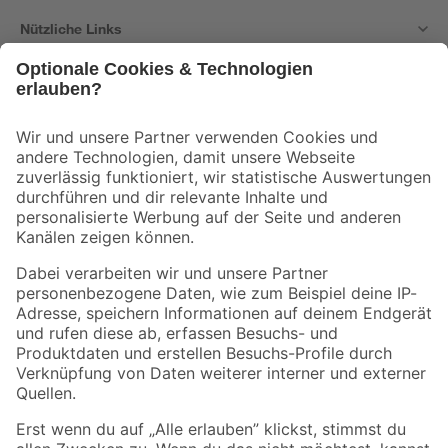
Nützliche Links
Bleib auf dem Laufenden mit unserem Newsletter
Der toom Newsletter: Keine Angebote und Aktionen mehr verpassen!
Zur Newsletter Anmeldung
Folge uns
Zahlungsarten
Versandarten
Sicher einkaufen