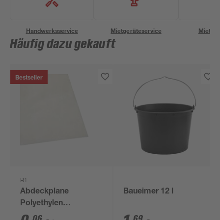
Handwerksservice
Mietgeräteservice
Miettra
Häufig dazu gekauft
Bestseller
B1
Abdeckplane
Baueimer 12 l
Polyethylen
transparent 4 x 5 m
06
69