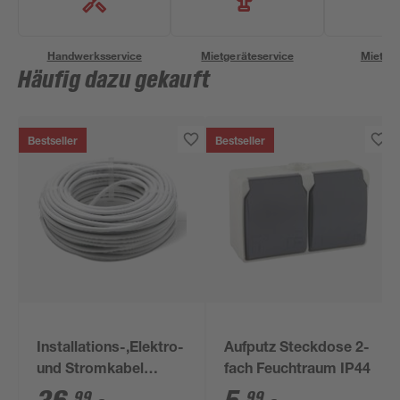
Handwerksservice
Mietgeräteservice
Miettra
Häufig dazu gekauft
Bestseller
Bestseller
Installations-,Elektro-
Aufputz Steckdose 2-
und Stromkabel
fach Feuchtraum IP44
NYM-J 3x1,5mm² 50
99
99