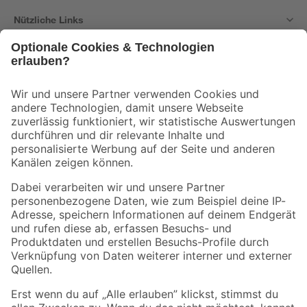
Nützliche Links
Bleib auf dem Laufenden mit unserem Newsletter
Der toom Newsletter: Keine Angebote und Aktionen mehr verpassen!
Zur Newsletter Anmeldung
Folge uns
Zahlungsarten
Versandarten
Sicher einkaufen