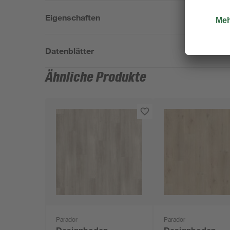
Eigenschaften
Datenblätter
Ähnliche Produkte
Parador
Parador