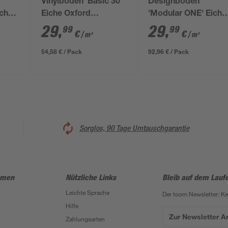
Vinylboden 'Basic 30'
Designboden
iche
Eiche Oxford
'Modular ONE' Eiche
t
geschliffen gebürstet
Urban weiß 8 mm
29
,
29
,
99
99
€
€
/ m²
/ m²
hellbraun 9,4 mm
54,58 € / Pack
92,96 € / Pack
Sorglos, 90 Tage Umtauschgarantie
hmen
Nützliche Links
Bleib auf dem Lauf
Leichte Sprache
Der toom Newsletter: K
Hilfe
Zur Newsletter 
Zahlungsarten