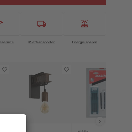
eservice
Miettransporter
Energie sparen