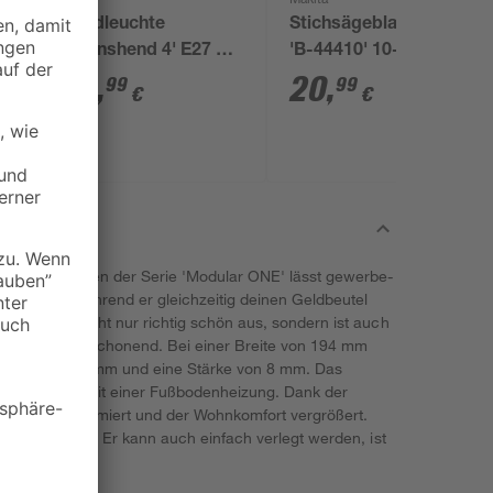
Eglo
Makita
'
Wandleuchte
Stichsägeblatt-Set
'Townshend 4' E27 10
'B-44410' 10-teilig
W 19 cm
34
,
20
,
99
99
€
€
Der Designboden der Serie 'Modular ONE' lässt gewerbe-
trahlen, während er gleichzeitig deinen Geldbeutel
den sieht nicht nur richtig schön aus, sondern ist auch
igen und gelenkschonend. Bei einer Breite von 194 mm
e von 1.285 mm und eine Stärke von 8 mm. Das
 die Nutzung mit einer Fußbodenheizung. Dank der
räusche minimiert und der Wohnkomfort vergrößert.
t nur gut aus. Er kann auch einfach verlegt werden, ist
komfort.