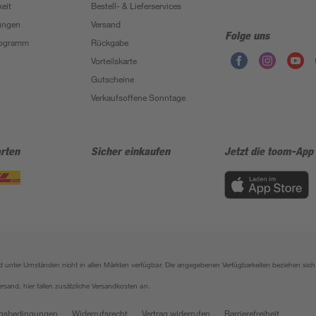
eit
Bestell- & Lieferservices
ungen
Versand
Folge uns
Programm
Rückgabe
Vorteilskarte
Gutscheine
Verkaufsoffene Sonntage
rten
Sicher einkaufen
Jetzt die toom-App
sind unter Umständen nicht in allen Märkten verfügbar. Die angegebenen Verfügbarkeiten beziehen s
ersand, hier fallen zusätzliche Versandkosten an.
gsbedingungen
Widerrufsrecht
Vertrag widerrufen
Barrierefreiheit