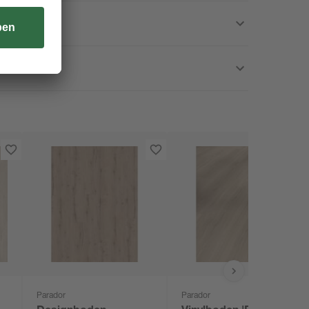
Parador
Parador