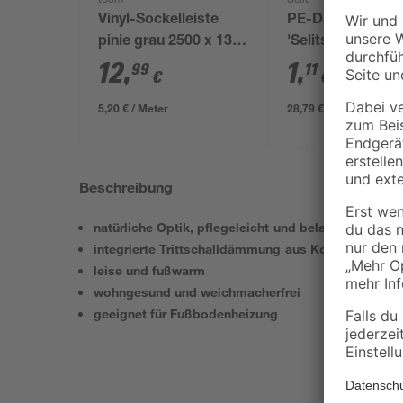
toom
Selit
Vinyl-Sockelleiste
PE-Dampfbrems
pinie grau 2500 x 13 x
'Selitstop' 0,2 m
60 mm
13 m, 26 m²
12
,
1
,
99
11
€
€
/ m²
5,20 € / Meter
28,79 € / Pack
Beschreibung
natürliche Optik, pflegeleicht und belastbar
integrierte Trittschalldämmung aus Kork
leise und fußwarm
wohngesund und weichmacherfrei
geeignet für Fußbodenheizung