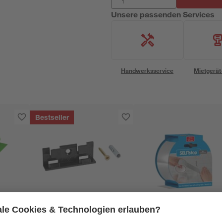
Unsere passenden Services
Handwerksservice
Mietgerät
Bestseller