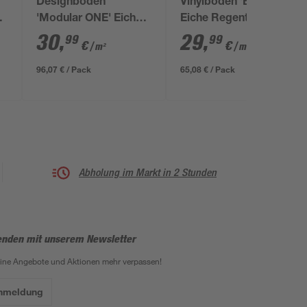
Designboden
Vinylboden 'Basic 5.3'
'Modular ONE' Eiche
Eiche Regent Eleganz
Helios grau 8 mm
grau 5,3 mm
30
,
29
,
99
99
€
€
/ m²
/ m²
96,07 € / Pack
65,08 € / Pack
Abholung im Markt in 2 Stunden
enden mit unserem Newsletter
eine Angebote und Aktionen mehr verpassen!
Anmeldung