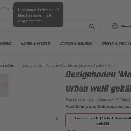
öffnet
✕
Hier kannst du deinen
, falls
Markt anpassen
er nicht stimmt.
Mein 
Sanitär
Garten & Freizeit
Wohnen & Haushalt
Wissen & Servic
signböden
/
Designboden 'Modular ONE' Eiche Urban weiß gekälkt 8 mm
Designboden 'Mo
Urban weiß gekä
Produktdetails
| Artikelnummer
:
7700633
Ausführung und Dekorbezeichnu
Landhausdiele | Eiche Urban wei
gekälkt