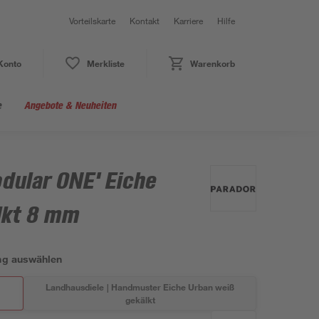
Vorteilskarte
Kontakt
Karriere
Hilfe
Konto
Merkliste
Warenkorb
e
Angebote & Neuheiten
dular ONE' Eiche
lkt 8 mm
ng auswählen
ß
Landhausdiele | Handmuster Eiche Urban weiß
gekälkt