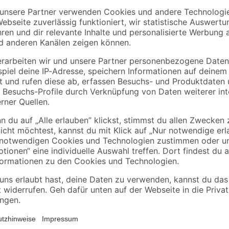
toom
Selit
e
Clips für
Dichtband 'Selitstop
m, 2 x
Sockelleisten 'Nr. 1'
50 m
schwarz, 20 Stück
8
,
6
,
49
99
€
€
0,14 € / Meter
Große Wirkung für kleines Geld: 
und Wohnräume in neuem Glanz ers
schont. Aber der Landhausdielenbo
äußerst belastbar, leicht zu rein
haben die Komponenten eine Läng
Produkt eignet sich außerdem für
Trittschalldämmung werden Laufge
Dieser Designboden sieht also nich
pflegeleicht und erhöht den Wohn