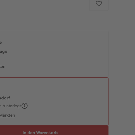
e
tage
ten
sdorf
h hinterlegt
 Märkten
In den Warenkorb