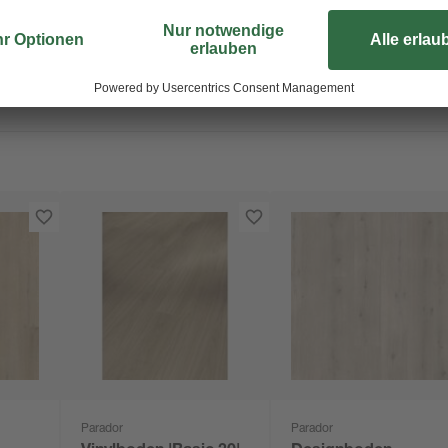
Parador
Parador