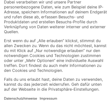
Zahlungsarten
Versandarten
Sicher einkaufen
Jetzt die toom-App herunterladen
Alle Preisangaben in EUR inkl. gesetzl. MwSt.. Die dargestellten Angebote sind unter
Umständen nicht in allen Märkten verfügbar. Die angegebenen Verfügbarkeiten beziehen
sich auf den unter "Mein Markt" ausgewählten toom Baumarkt. Alle Angebote und
Produkte nur solange der Vorrat reicht.
*Paketversand ab 59 € versandkostenfrei, gilt nicht für Artikel mit Speditionsversand, hier
fallen zusätzliche Versandkosten an.