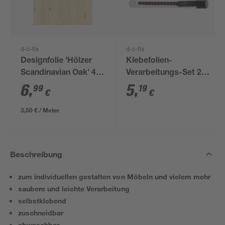
d-c-fix
d-c-fix
Designfolie 'Hölzer
Klebefolien-
Scandinavian Oak' 45
Verarbeitungs-Set 2-
x 200 cm
teilig
6
,
5
,
99
19
€
€
3,50 € / Meter
Beschreibung
zum individuellen gestalten von Möbeln und vielem mehr
saubere und leichte Verarbeitung
selbstklebend
zuschneidbar
abwaschbar