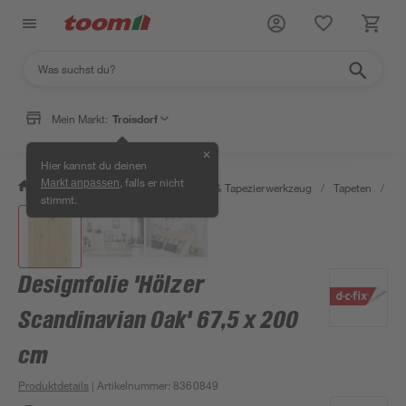
Mein Markt:
Troisdorf
✕
Hier kannst du deinen
, falls er nicht
Markt anpassen
/
Wohnen & Haushalt
/
Tapeten & Tapezierwerkzeug
/
Tapeten
/
Kl
stimmt.
Designfolie 'Hölzer
Scandinavian Oak' 67,5 x 200
cm
Produktdetails
| Artikelnummer
:
8360849