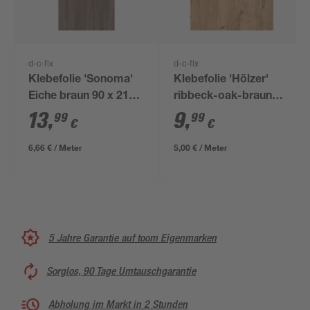
d-c-fix
d-c-fix
Klebefolie 'Sonoma'
Klebefolie 'Hölzer'
Eiche braun 90 x 210
ribbeck-oak-braun
cm
67,5 x 200 cm
13
,
9
,
99
99
€
€
6,66 € / Meter
5,00 € / Meter
5 Jahre Garantie auf toom Eigenmarken
Sorglos, 90 Tage Umtauschgarantie
Abholung im Markt in 2 Stunden