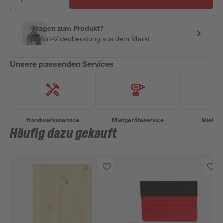
Fragen zum Produkt?
Sofort-Videoberatung aus dem Markt
Unsere passenden Services
Handwerksservice
Mietgeräteservice
Miettra
Häufig dazu gekauft