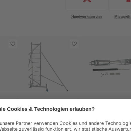
Handwerksservice
Mietgerät
Krause
Juliana
Ausleger für
Fensteröffner
Grundgerüst 'ClimTec
'Univent' für
System' 2,6
Gewächshäuser
99
,
39
,
99
99