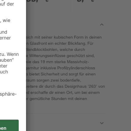
€
€
ke Weka fügt sich mit seiner kubischen Form in deinen
und der großen Glasfront ein echter Blickfang. Für
 28 mm dicken Wandblockbohlen, welche durch
r gegen äußere Witterungseinflüsse geschützt sind,
vholzboden sowie das 19 mm starke Massivholz-
mit Drückergarnitur inklusive Profilzylinderschloss
 aus Echtglas bietet Sicherheit und sorgt für einen
Licht im Innenraum sorgen zwei bodentiefe,
Echtglas. Erweitere dir durch das Designhaus '263' von
m Garten und erschaffe dir einen Ort, um bei einem
 zu lassen oder gemütliche Stunden mit deinen
ingen.