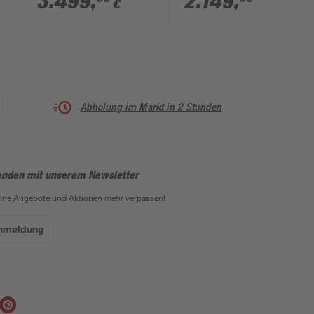
3.499
,
2.149
,
€
€
Nebenraum
Seiten- und
Rückwand 554 x 211
x 238 cm
Abholung im Markt in 2 Stunden
enden mit unserem Newsletter
eine Angebote und Aktionen mehr verpassen!
Anmeldung