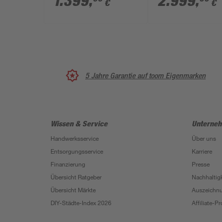
1.399
,
2.999
,
€
€
5 Jahre Garantie auf toom Eigenmarken
Wissen & Service
Unterne
Handwerksservice
Über uns
Entsorgungsservice
Karriere
Finanzierung
Presse
Übersicht Ratgeber
Nachhaltigk
Übersicht Märkte
Auszeichn
DIY-Städte-Index 2026
Affiliate-