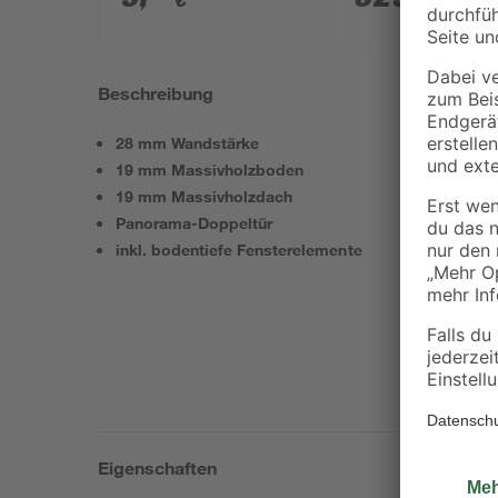
€
€
Beschreibung
28 mm Wandstärke
19 mm Massivholzboden
19 mm Massivholzdach
Panorama-Doppeltür
inkl. bodentiefe Fensterelemente
Eigenschaften