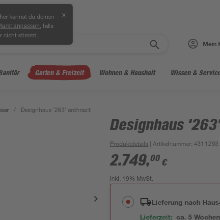
✕
ier kannst du deinen
, falls
Markt anpassen
r nicht stimmt.
Mein 
Sanitär
Garten & Freizeit
Wohnen & Haushalt
Wissen & Servic
ser
/
Designhaus '263' anthrazit
Designhaus '263'
Produktdetails
| Artikelnummer
:
4311293
2.749
,
00
€
inkl. 19% MwSt.
Lieferung nach Haus
Lieferzeit:
ca. 5 Woche