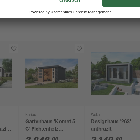
Karibu
Weka
Gartenhaus 'Komet 5
Designhaus '263'
azit
C' Fichtenholz
anthrazit
anthrazit / anthrazit
00
00