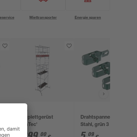
eservice
Miettransporter
Energie sparen
Krause
Komplettgerüst
Drahtspanner aus
'ClimTec'
Stahl, grün 3 Stück
1.299
,
5
,
00
09