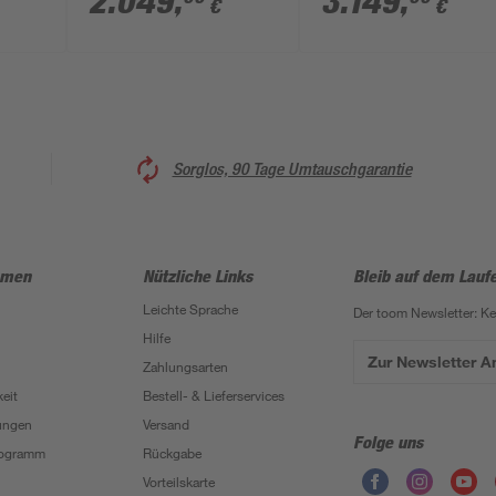
2.049
,
3.149
,
€
€
298,5 x 209 x 242,5
cm
Sorglos, 90 Tage Umtauschgarantie
hmen
Nützliche Links
Bleib auf dem Lauf
Leichte Sprache
Der toom Newsletter: K
Hilfe
Zur Newsletter 
Zahlungsarten
eit
Bestell- & Lieferservices
ungen
Versand
Folge uns
Programm
Rückgabe
Vorteilskarte