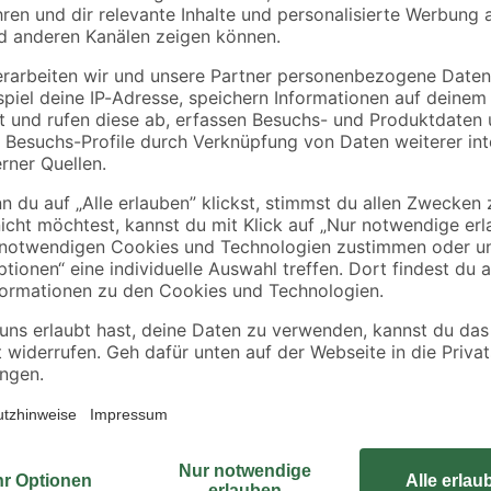
€
€
Das Designhaus '263' von der Mar
modernen Garten ein und ist aufgr
optimale Stabilität sorgen neben
anthrazitfarbene Wetterschutzlasu
ebenfalls ein 19 mm dicker Massi
Flachdach. Die Panorama-Einzeltür 
sowie einem großen Lichtausschnitt
hellen Innenraum. Für noch mehr 
feststehende Fensterelemente aus 
der Marke Weka deinen Wohnraum i
kühlen Getränk die Seele baumeln
Freunden und der Familie zu verbr