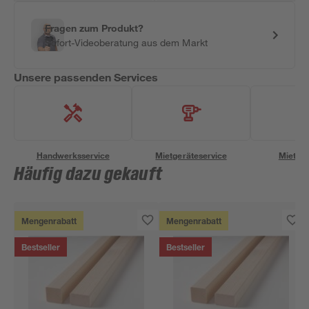
Fragen zum Produkt?
Sofort-Videoberatung aus dem Markt
Unsere passenden Services
Handwerksservice
Mietgeräteservice
Miettra
Häufig dazu gekauft
Mengenrabatt
Mengenrabatt
Bestseller
Bestseller