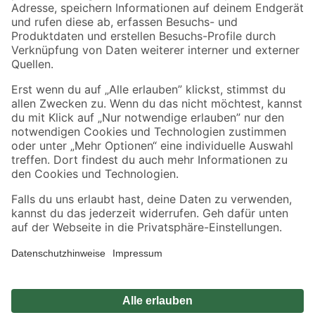
Zahlungsarten
Versandarten
Sicher einkaufen
Jetzt die toom-App herunterladen
Alle Preisangaben in EUR inkl. gesetzl. MwSt.. Die dargestellten Angebote sind unter
Umständen nicht in allen Märkten verfügbar. Die angegebenen Verfügbarkeiten beziehen
sich auf den unter "Mein Markt" ausgewählten toom Baumarkt. Alle Angebote und
Produkte nur solange der Vorrat reicht.
*Paketversand ab 59 € versandkostenfrei, gilt nicht für Artikel mit Speditionsversand, hier
fallen zusätzliche Versandkosten an.
Datenschutz
Privatsphäre
Impressum
AGB
Nutzungsbedingungen
Widerrufsrecht
Vertrag widerrufen