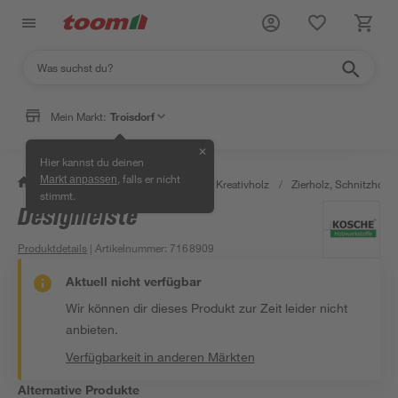
Mein Markt:
Troisdorf
✕
Hier kannst du deinen
, falls er nicht
Markt anpassen
/
Bauen & Renovieren
/
Holz
/
Kreativholz
/
Zierholz, Schnitzholz 
stimmt.
Designleiste
Produktdetails
| Artikelnummer
:
7168909
Aktuell nicht verfügbar
Wir können dir dieses Produkt zur Zeit leider nicht
anbieten.
Verfügbarkeit in anderen Märkten
Alternative Produkte