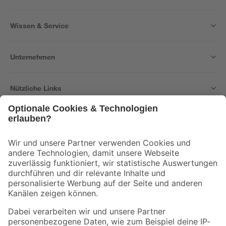
Wissen & Service
Unternehmen
Nützliche Links
Bleib auf dem Laufenden mit unserem Newsletter
Der toom Newsletter: Keine Angebote und Aktionen mehr verpassen!
Zur Newsletter Anmeldung
Folge uns