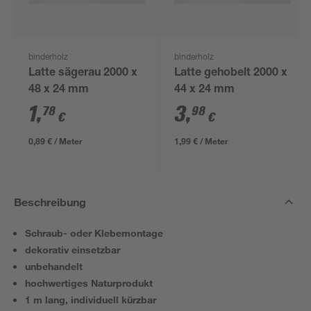
binderholz
binderholz
Latte sägerau 2000 x
Latte gehobelt 2000 x
48 x 24 mm
44 x 24 mm
1
,
3
,
78
98
€
€
0,89 € / Meter
1,99 € / Meter
Beschreibung
Schraub- oder Klebemontage
dekorativ einsetzbar
unbehandelt
hochwertiges Naturprodukt
1 m lang, individuell kürzbar