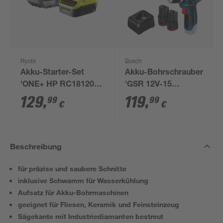
Ryobi
Bosch
Akku-Starter-Set
Akku-Bohrschrauber
'ONE+ HP RC18120-
'GSR 12V-15
150X' 18 V 5,0 Ah mit
Professional' mit 2
129
,
119
,
99
99
€
€
Akku und Ladegerät
Akkus, Tasche und
Zubehörset
Beschreibung
für präzise und saubere Schnitte
inklusive Schwamm für Wasserkühlung
Aufsatz für Akku-Bohrmaschinen
geeignet für Fliesen, Keramik und Feinsteinzeug
Sägekante mit Industriediamanten bestreut