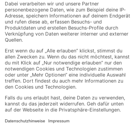
Zahlungsarten
Versandarten
Sicher einkaufen
Jetzt die toom-App herunterladen
Alle Preisangaben in EUR inkl. gesetzl. MwSt.. Die dargestellten Angebote sind unter
Umständen nicht in allen Märkten verfügbar. Die angegebenen Verfügbarkeiten beziehen
sich auf den unter "Mein Markt" ausgewählten toom Baumarkt. Alle Angebote und
Produkte nur solange der Vorrat reicht.
*Paketversand ab 59 € versandkostenfrei, gilt nicht für Artikel mit Speditionsversand, hier
fallen zusätzliche Versandkosten an.