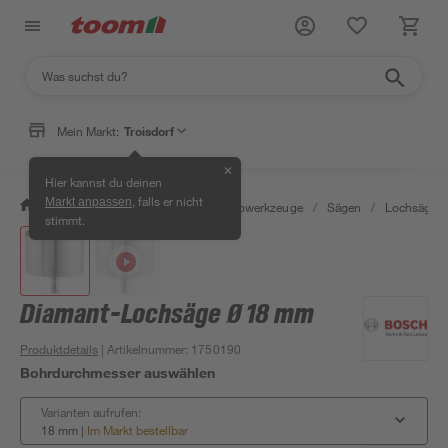
Mein Markt:
Troisdorf
✕
Hier kannst du deinen
, falls er nicht
Markt anpassen
/
Werkstatt & Maschinen
/
Elektrowerkzeuge
/
Sägen
/
Lochsägen
stimmt.
Diamant-Lochsäge Ø 18 mm
Produktdetails
| Artikelnummer
:
1750190
Bohrdurchmesser auswählen
Varianten aufrufen:
18 mm
|
Im Markt bestellbar