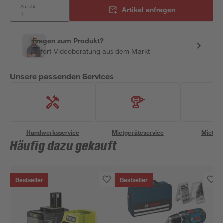
Anzahl:
Artikel anfragen
Fragen zum Produkt?
Sofort-Videoberatung aus dem Markt
Unsere passenden Services
Handwerksservice
Mietgeräteservice
Miettra
Häufig dazu gekauft
Bestseller
Bestseller