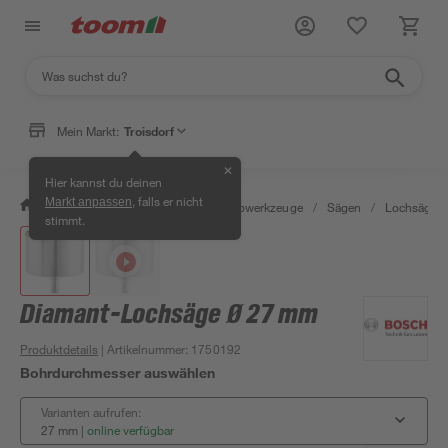
Mein Markt:
Troisdorf
✕
Hier kannst du deinen
, falls er nicht
Markt anpassen
/
Werkstatt & Maschinen
/
Elektrowerkzeuge
/
Sägen
/
Lochsägen
stimmt.
Diamant-Lochsäge Ø 27 mm
Produktdetails
| Artikelnummer
:
1750192
Bohrdurchmesser auswählen
Varianten aufrufen:
27 mm
|
online verfügbar