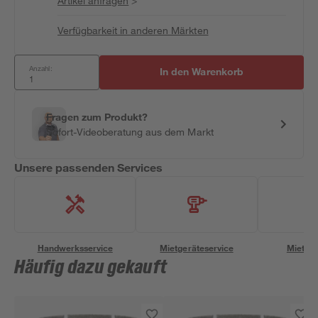
Artikel anfragen
>
Verfügbarkeit in anderen Märkten
Anzahl:
In den Warenkorb
Fragen zum Produkt?
Sofort-Videoberatung aus dem Markt
Unsere passenden Services
Handwerksservice
Mietgeräteservice
Miettra
Häufig dazu gekauft