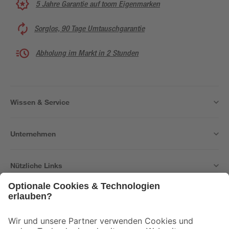
5 Jahre Garantie auf toom Eigenmarken
Sorglos, 90 Tage Umtauschgarantie
Abholung im Markt in 2 Stunden
Wissen & Service
Unternehmen
Nützliche Links
Bleib auf dem Laufenden mit unserem Newsletter
Der toom Newsletter: Keine Angebote und Aktionen mehr verpassen!