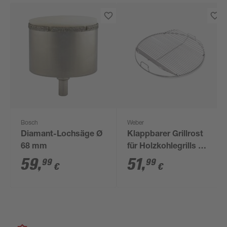
Bosch
Weber
Diamant-Lochsäge Ø
Klappbarer Grillrost
68 mm
für Holzkohlegrills Ø
47 cm Edelstahl
59
,
51
,
99
99
€
€