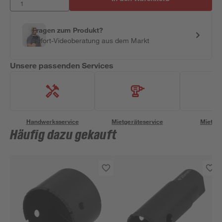
Fragen zum Produkt?
Sofort-Videoberatung aus dem Markt
Unsere passenden Services
Handwerksservice
Mietgeräteservice
Miettra
Häufig dazu gekauft