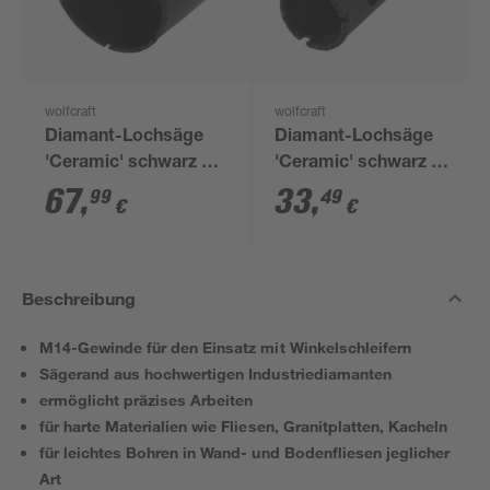
wolfcraft
wolfcraft
Diamant-Lochsäge
Diamant-Lochsäge
'Ceramic' schwarz Ø
'Ceramic' schwarz Ø
68 mm
25 mm
67
,
33
,
99
49
€
€
Beschreibung
M14-Gewinde für den Einsatz mit Winkelschleifern
Sägerand aus hochwertigen Industriediamanten
ermöglicht präzises Arbeiten
für harte Materialien wie Fliesen, Granitplatten, Kacheln
für leichtes Bohren in Wand- und Bodenfliesen jeglicher
Art