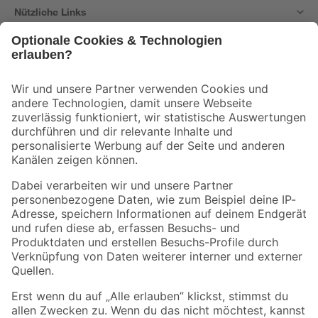
Nützliche Links
Bleib auf dem Laufenden mit unserem Newsletter
Der toom Newsletter: Keine Angebote und Aktionen mehr verpassen!
Zur Newsletter Anmeldung
Folge uns
Zahlungsarten
Versandarten
Sicher einkaufen