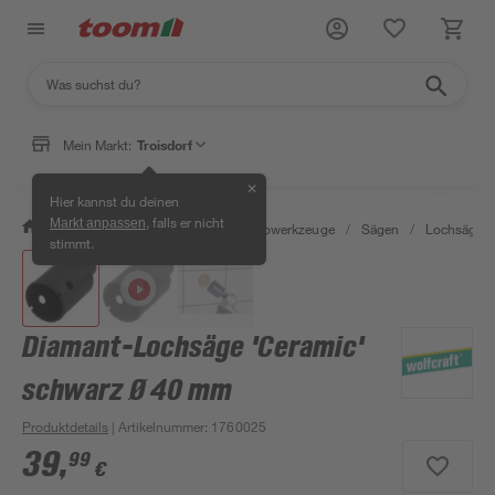
Mein Markt:
Troisdorf
✕
Hier kannst du deinen
, falls er nicht
Markt anpassen
/
Werkstatt & Maschinen
/
Elektrowerkzeuge
/
Sägen
/
Lochsägen
stimmt.
Diamant-Lochsäge 'Ceramic'
schwarz Ø 40 mm
Produktdetails
| Artikelnummer
:
1760025
39
,
99
€