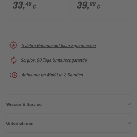
35 mm
33
,
39
,
49
99
€
€
5 Jahre Garantie auf toom Eigenmarken
Sorglos, 90 Tage Umtauschgarantie
Abholung im Markt in 2 Stunden
Wissen & Service
Unternehmen