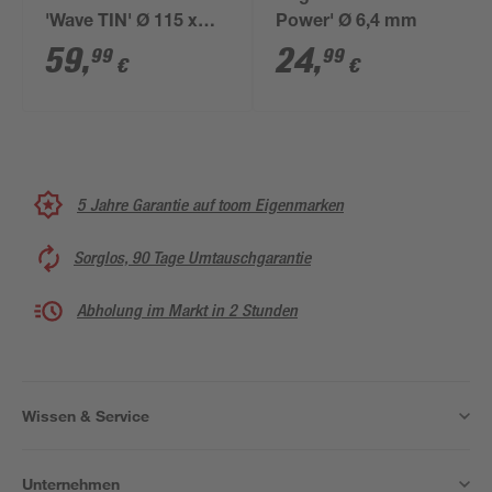
'Wave TIN' Ø 115 x
Power' Ø 6,4 mm
22,2 mm
59
,
24
,
99
99
€
€
5 Jahre Garantie auf toom Eigenmarken
Sorglos, 90 Tage Umtauschgarantie
Abholung im Markt in 2 Stunden
Wissen & Service
Unternehmen