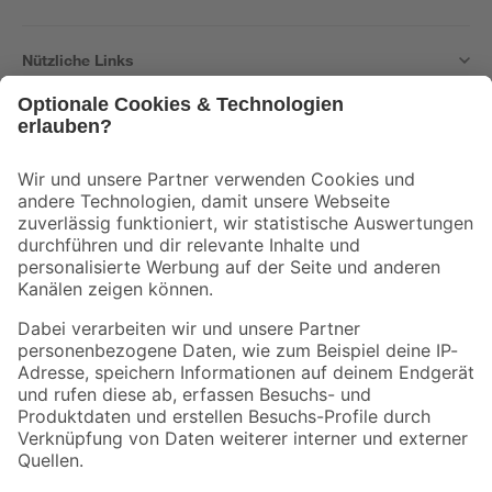
Nützliche Links
Bleib auf dem Laufenden mit unserem Newsletter
Der toom Newsletter: Keine Angebote und Aktionen mehr verpassen!
Zur Newsletter Anmeldung
Folge uns
Zahlungsarten
Versandarten
Sicher einkaufen