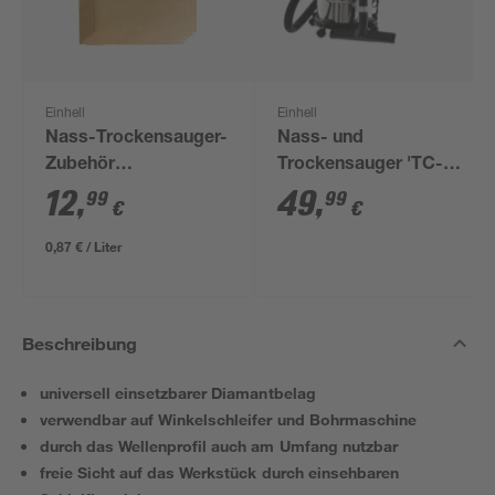
Einhell
Einhell
Nass-Trockensauger-
Nass- und
Zubehör
Trockensauger 'TC-
Schmutzfangsack-Set
VC 1815 S' 1250 W
12
,
49
,
99
99
€
€
15 l 5-teilig
0,87 € / Liter
Beschreibung
universell einsetzbarer Diamantbelag
verwendbar auf Winkelschleifer und Bohrmaschine
durch das Wellenprofil auch am Umfang nutzbar
freie Sicht auf das Werkstück durch einsehbaren