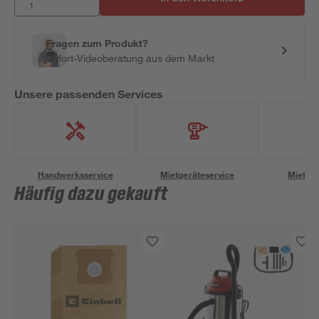
Fragen zum Produkt?
Sofort-Videoberatung aus dem Markt
Unsere passenden Services
Handwerksservice
Mietgeräteservice
Miettra
Häufig dazu gekauft