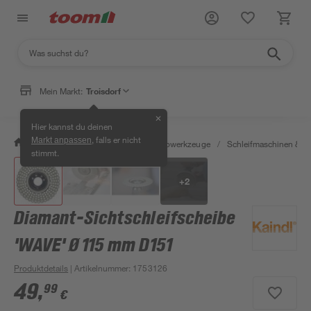
Mein Markt:
Troisdorf
✕
Hier kannst du deinen
, falls er nicht
Markt anpassen
/
Werkstatt & Maschinen
/
Elektrowerkzeuge
/
Schleifmaschinen & T
stimmt.
+
2
Diamant-Sichtschleifscheibe
'WAVE' Ø 115 mm D151
Produktdetails
| Artikelnummer
:
1753126
49
,
99
€