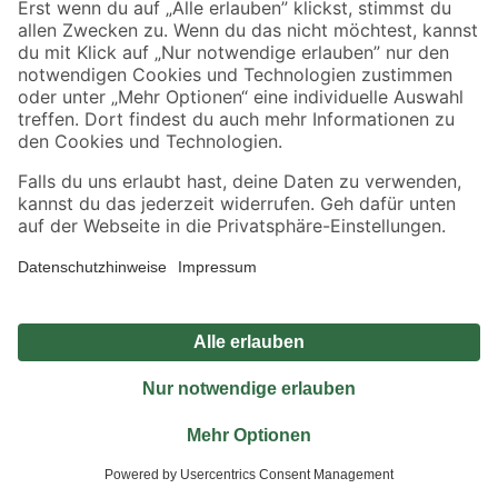
Jetzt die toom-App herunterladen
Alle Preisangaben in EUR inkl. gesetzl. MwSt.. Die dargestellten Angebote sind unter
Umständen nicht in allen Märkten verfügbar. Die angegebenen Verfügbarkeiten beziehen
sich auf den unter "Mein Markt" ausgewählten toom Baumarkt. Alle Angebote und
Produkte nur solange der Vorrat reicht.
*Paketversand ab 59 € versandkostenfrei, gilt nicht für Artikel mit Speditionsversand, hier
fallen zusätzliche Versandkosten an.
Datenschutz
Privatsphäre
Impressum
AGB
Nutzungsbedingungen
Widerrufsrecht
Vertrag widerrufen
Barrierefreiheit
© 2026 toom Baumarkt GmbH