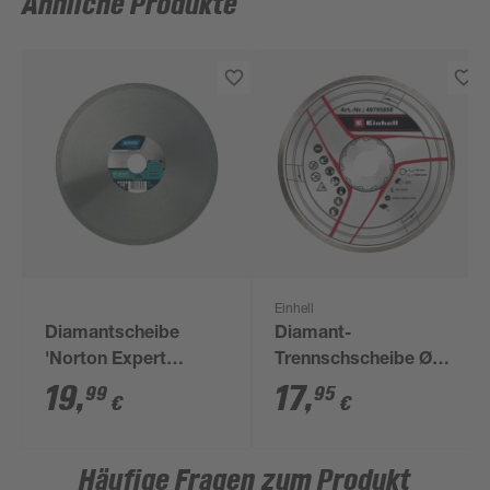
Ähnliche Produkte
Einhell
Diamantscheibe
Diamant-
'Norton Expert
Trennschscheibe Ø
Ceram' Ø 200 mm
180 x 25,4 mm
19
,
17
,
99
95
€
€
Häufige Fragen zum Produkt