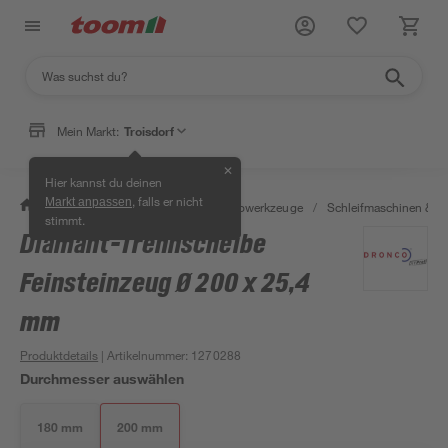
Mein Markt:
Troisdorf
✕
Hier kannst du deinen
, falls er nicht
Markt anpassen
/
Werkstatt & Maschinen
/
Elektrowerkzeuge
/
Schleifmaschinen & T
stimmt.
Diamant-Trennscheibe
Feinsteinzeug Ø 200 x 25,4
mm
Produktdetails
| Artikelnummer
:
1270288
Durchmesser auswählen
180 mm
200 mm