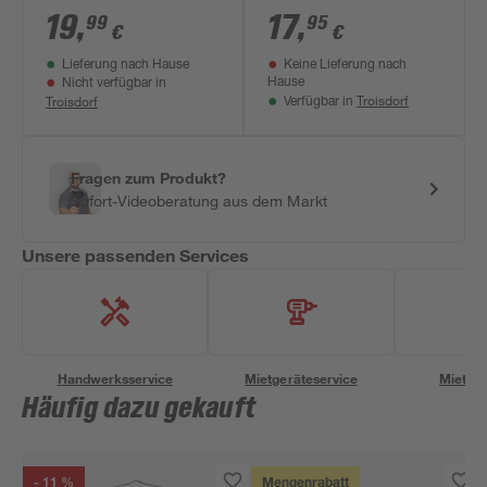
Ceram' Ø 200 mm
180 x 25,4 mm
19
,
17
,
99
95
€
€
Lieferung nach Hause
Keine Lieferung nach
Hause
Nicht verfügbar in
Troisdorf
Troisdorf
Verfügbar in
Fragen zum Produkt?
Sofort-Videoberatung aus dem Markt
Unsere passenden Services
Handwerksservice
Mietgeräteservice
Miettra
Häufig dazu gekauft
- 11 %
Mengenrabatt