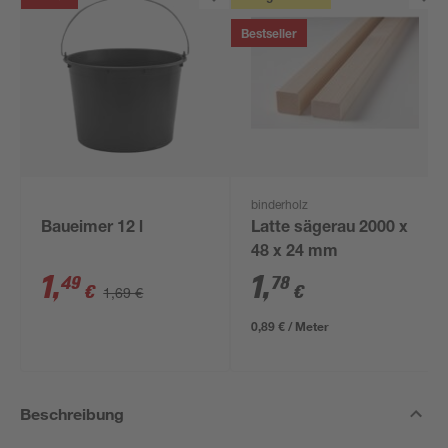
Bestseller
binderholz
Baueimer 12 l
Latte sägerau 2000 x
48 x 24 mm
1
,
1
,
49
78
€
€
1,69 €
0,89 € / Meter
Beschreibung