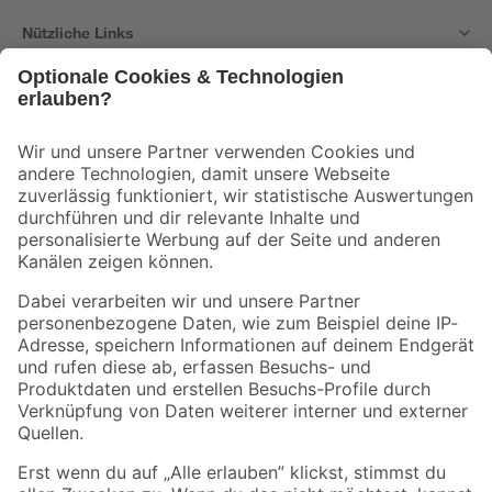
Nützliche Links
Bleib auf dem Laufenden mit unserem Newsletter
Der toom Newsletter: Keine Angebote und Aktionen mehr verpassen!
Zur Newsletter Anmeldung
Folge uns
Zahlungsarten
Versandarten
Sicher einkaufen