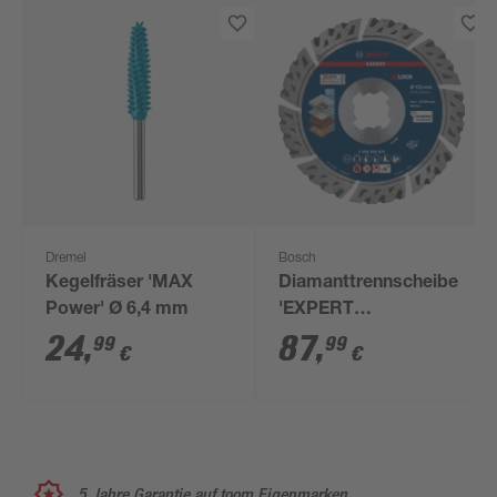
Dremel
Bosch
Kegelfräser 'MAX
Diamanttrennscheibe
Power' Ø 6,4 mm
'EXPERT
MultiMaterial X-
24
,
87
,
99
99
€
€
LOCK' Ø 125 mm
5 Jahre Garantie auf toom Eigenmarken