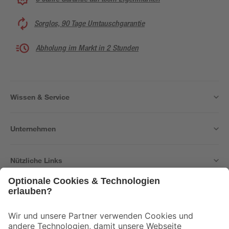
Sorglos, 90 Tage Umtauschgarantie
Abholung im Markt in 2 Stunden
Wissen & Service
Unternehmen
Nützliche Links
Bleib auf dem Laufenden mit unserem Newsletter
Der toom Newsletter: Keine Angebote und Aktionen mehr verpassen!