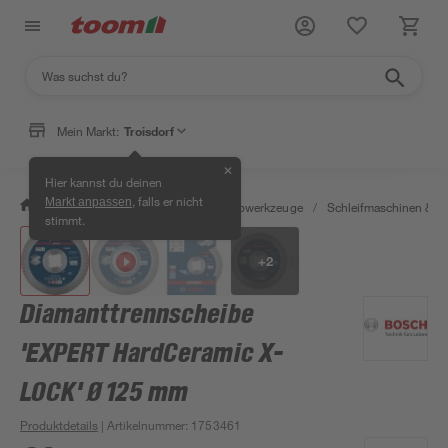
Mein Markt:
Troisdorf
✕
Hier kannst du deinen
, falls er nicht
Markt anpassen
/
Werkstatt & Maschinen
/
Elektrowerkzeuge
/
Schleifmaschinen & T
stimmt.
+
2
Diamanttrennscheibe
'EXPERT HardCeramic X-
LOCK' Ø 125 mm
Produktdetails
| Artikelnummer
:
1753461