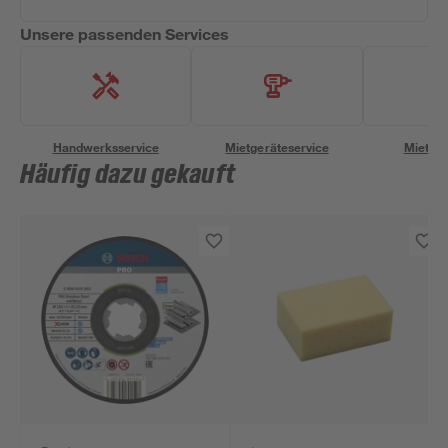
Unsere passenden Services
Handwerksservice
Mietgeräteservice
Miettra
Häufig dazu gekauft