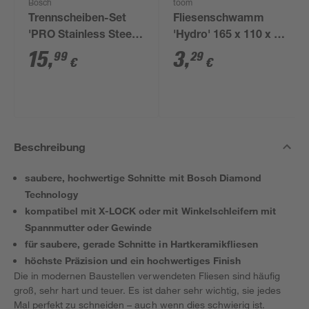
Bosch
toom
Trennscheiben-Set
Fliesenschwamm
'PRO Stainless Steel
'Hydro' 165 x 110 x 65
and Metal X-Lock' Ø
mm
15
,
3
,
99
29
€
€
125 mm 10-teilig
Beschreibung
saubere, hochwertige Schnitte mit Bosch Diamond
Technology
kompatibel mit X-LOCK oder mit Winkelschleifern mit
Spannmutter oder Gewinde
für saubere, gerade Schnitte in Hartkeramikfliesen
höchste Präzision und ein hochwertiges Finish
Die in modernen Baustellen verwendeten Fliesen sind häufig
groß, sehr hart und teuer. Es ist daher sehr wichtig, sie jedes
Mal perfekt zu schneiden – auch wenn dies schwierig ist.