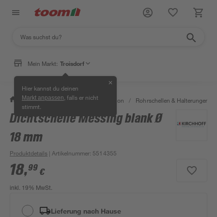
Mein Markt:
Troisdorf
✕
Hier kannst du deinen
, falls er nicht
Markt anpassen
/
Bad & Sanitär
/
Sanitärinstallation
/
Rohrschellen & Halterungen
/
stimmt.
Dichtschelle Messing blank Ø
18 mm
Produktdetails
| Artikelnummer
:
5514355
18
,
99
€
inkl. 19% MwSt.
Lieferung nach Hause