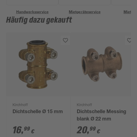
Handwerksservice
Mietgeräteservice
Miettra
Häufig dazu gekauft
Kirchhoff
Kirchhoff
Dichtschelle Ø 15 mm
Dichtschelle Messing
blank Ø 22 mm
16
,
20
,
99
99
€
€