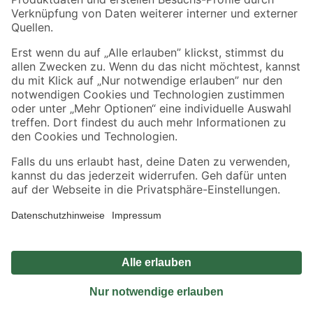
Sicher einkaufen
Jetzt die toom-App herunterladen
Alle Preisangaben in EUR inkl. gesetzl. MwSt.. Die dargestellten Angebote sind unter
Umständen nicht in allen Märkten verfügbar. Die angegebenen Verfügbarkeiten beziehen
sich auf den unter "Mein Markt" ausgewählten toom Baumarkt. Alle Angebote und
Produkte nur solange der Vorrat reicht.
*Paketversand ab 59 € versandkostenfrei, gilt nicht für Artikel mit Speditionsversand, hier
fallen zusätzliche Versandkosten an.
Datenschutz
Privatsphäre
Impressum
AGB
Nutzungsbedingungen
Widerrufsrecht
Vertrag widerrufen
Barrierefreiheit