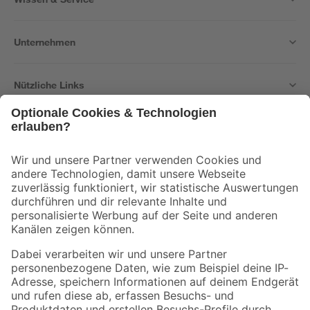
Unternehmen
Nützliche Links
Bleib auf dem Laufenden mit unserem Newsletter
Der toom Newsletter: Keine Angebote und Aktionen mehr verpassen!
Zur Newsletter Anmeldung
Folge uns
Zahlungsarten
Versandarten