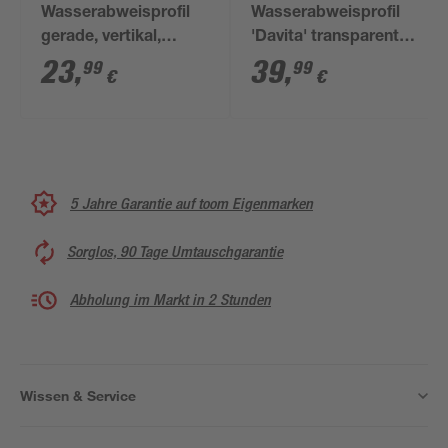
Wasserabweisprofil
Wasserabweisprofil
gerade, vertikal,
'Davita' transparent
Dichtlippe: 12 mm
100 cm, für 8 mm
23
,
39
,
99
99
€
€
200 cm
Glas, Kunststoff
5 Jahre Garantie auf toom Eigenmarken
Sorglos, 90 Tage Umtauschgarantie
Abholung im Markt in 2 Stunden
Wissen & Service