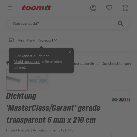
Mein Markt:
Troisdorf
✕
Hier kannst du deinen
, falls er nicht
Markt anpassen
/
Bad & Sanitär
/
Duschen
/
Duschzubehör
/
Duschdichtungen
/
stimmt.
Dichtung
'MasterClass/Garant' gerade
transparent 6 mm x 210 cm
Produktdetails
| Artikelnummer
:
5170748