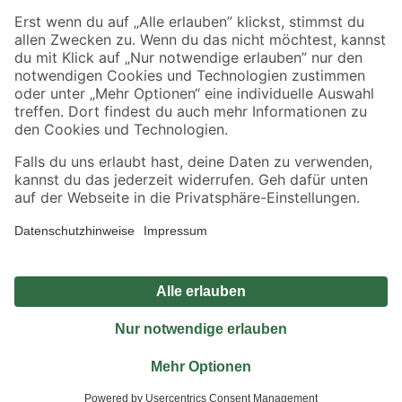
Sicher einkaufen
Jetzt die toom-App herunterladen
Alle Preisangaben in EUR inkl. gesetzl. MwSt.. Die dargestellten Angebote sind unter
Umständen nicht in allen Märkten verfügbar. Die angegebenen Verfügbarkeiten beziehen
sich auf den unter "Mein Markt" ausgewählten toom Baumarkt. Alle Angebote und
Produkte nur solange der Vorrat reicht.
*Paketversand ab 59 € versandkostenfrei, gilt nicht für Artikel mit Speditionsversand, hier
fallen zusätzliche Versandkosten an.
Datenschutz
Privatsphäre
Impressum
AGB
Nutzungsbedingungen
Widerrufsrecht
Vertrag widerrufen
Barrierefreiheit
© 2026 toom Baumarkt GmbH