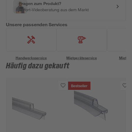
Fragen zum Produkt?
Sofort-Videoberatung aus dem Markt
Unsere passenden Services
Handwerksservice
Mietgeräteservice
Miettra
Häufig dazu gekauft
Bestseller