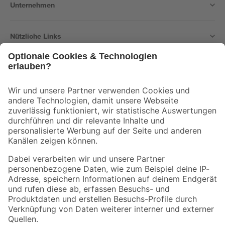
Unternehmen
Nützliche Links
Bleib auf dem Laufenden mit unserem Newsletter
Der toom Newsletter: Keine Angebote und Aktionen mehr verpassen!
Zur Newsletter Anmeldung
Folge uns
Zahlungsarten
Versandarten