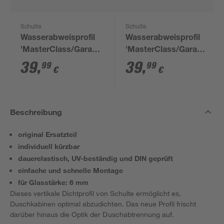
Schulte
Schulte
Wasserabweisprofil
Wasserabweisprofil
'MasterClass/Garant'
'MasterClass/Garant'
gerade transparent
gebogen transparent
39
,
39
,
99
99
€
€
100 cm
60 cm 2 Stück
Beschreibung
original Ersatzteil
individuell kürzbar
dauerelastisch, UV-beständig und DIN geprüft
einfache und schnelle Montage
für Glasstärke: 6 mm
Dieses vertikale Dichtprofil von Schulte ermöglicht es,
Duschkabinen optimal abzudichten. Das neue Profil frischt
darüber hinaus die Optik der Duschabtrennung auf.